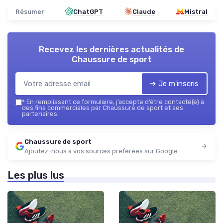
Résumer
ChatGPT
Claude
Mistral
Recevez les dernières actualités de
Chaussure de sport
➔ Je m'inscris
*
En remplissant ce formulaire, j’accepte d’être contacté(e) à
des fins commerciales par Chaussure de sport et ses
partenaires.
Chaussure de sport
Ajoutez-nous à vos sources préférées sur Google
Les plus lus