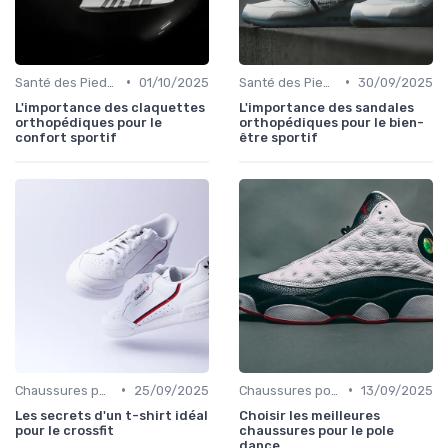
•
•
Santé des Pieds et Prévention des Blessures
01/10/2025
Santé des Pieds et Prévention des Blessures
30/09/2025
L'importance des claquettes
L'importance des sandales
orthopédiques pour le
orthopédiques pour le bien-
confort sportif
être sportif
•
•
Chaussures pour le Gym et le Fitness
25/09/2025
Chaussures pour le Yoga et la Danse
13/09/2025
Les secrets d'un t-shirt idéal
Choisir les meilleures
pour le crossfit
chaussures pour le pole
dance