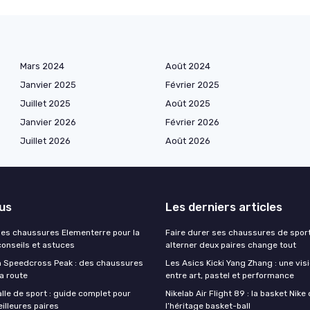
Mars 2024
Août 2024
Janvier 2025
Février 2025
Juillet 2025
Août 2025
Janvier 2026
Février 2026
Juillet 2026
Août 2026
lus
Les derniers articles
 ses chaussures Elementerre pour la
Faire durer ses chaussures de sport
conseils et astuces
alterner deux paires change tout
 Speedcross Peak : des chaussures
Les Asics Kicki Yang Zhang : une vis
la route
entre art, pastel et performance
lle de sport : guide complet pour
Nikelab Air Flight 89 : la basket Nike
eilleures paires
l’héritage basket-ball