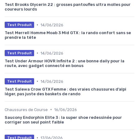
Test Brooks Glycerin 22 : grosses pantoufles ultra molles pour
coureurs lourds
•
14/06/2026
Test Produit
Test Merrell Homme Moab 3 Mid GTX : la rando confort sans se
prendre la tête
•
14/06/2026
Test Produit
Test Under Armour HOVR Infinite 2 : une bonne daily pour la
route, avec gadget connecté en bonus
•
14/06/2026
Test Produit
Test Salewa Crow GTX Femme : des vraies chaussures d’alpi
léger, pas juste des baskets de rando
•
Chaussures de Course
16/06/2026
Saucony Endorphin Elite 3 : la super shoe redessinée pour
corriger son seul point faible
•
17/06/2026
Test Produit