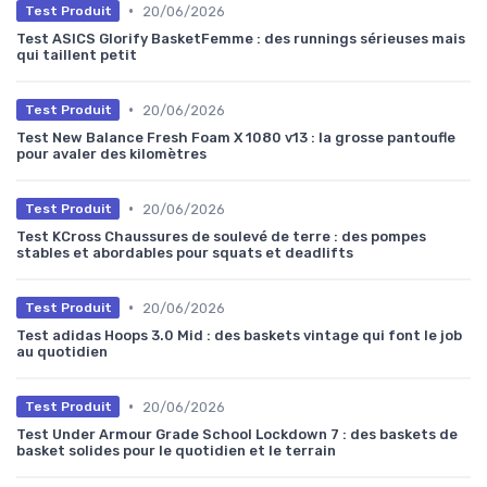
•
20/06/2026
Test Produit
Test ASICS Glorify BasketFemme : des runnings sérieuses mais
qui taillent petit
•
20/06/2026
Test Produit
Test New Balance Fresh Foam X 1080 v13 : la grosse pantoufle
pour avaler des kilomètres
•
20/06/2026
Test Produit
Test KCross Chaussures de soulevé de terre : des pompes
stables et abordables pour squats et deadlifts
•
20/06/2026
Test Produit
Test adidas Hoops 3.0 Mid : des baskets vintage qui font le job
au quotidien
•
20/06/2026
Test Produit
Test Under Armour Grade School Lockdown 7 : des baskets de
basket solides pour le quotidien et le terrain