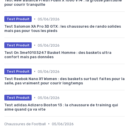
Test New Balance Fresh Foam X 1080 V14 : la grosse pantoufle
pour courir tranquille
•
05/06/2026
Test Produit
Test Salomon XA Pro 3D GTX : les chaussures de rando solides
mais pas pour tous les pieds
•
05/06/2026
Test Produit
Test On 3me10103247 Basket Homme : des baskets ultra
confort mais pas données
•
05/06/2026
Test Produit
Test Reebok Nano X1 Women : des baskets surtout faites pour la
salle, pas vraiment pour courir longtemps
•
05/06/2026
Test Produit
Test adidas Adizero Boston 13 : la chaussure de training qui
aime quand ça va vite
•
Chaussures de Football
05/06/2026