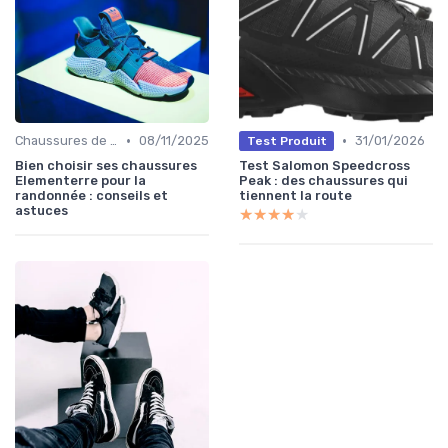
•
•
Chaussures de Randonnée
08/11/2025
31/01/2026
Test Produit
Bien choisir ses chaussures
Test Salomon Speedcross
Elementerre pour la
Peak : des chaussures qui
randonnée : conseils et
tiennent la route
astuces
★★★★★
★★★★★