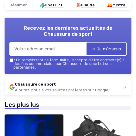
Résumer
ChatGPT
Claude
Mistral
Recevez les dernières actualités de
Chaussure de sport
➔ Je m'inscris
*
En remplissant ce formulaire, j’accepte d’être contacté(e) à
des fins commerciales par Chaussure de sport et ses
partenaires.
Chaussure de sport
Ajoutez-nous à vos sources préférées sur Google
Les plus lus