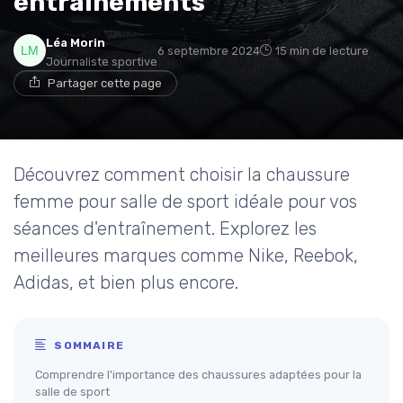
entraînements
Léa Morin
6 septembre 2024
15 min de lecture
Journaliste sportive
Partager cette page
Découvrez comment choisir la chaussure
femme pour salle de sport idéale pour vos
séances d'entraînement. Explorez les
meilleures marques comme Nike, Reebok,
Adidas, et bien plus encore.
SOMMAIRE
Comprendre l'importance des chaussures adaptées pour la
salle de sport