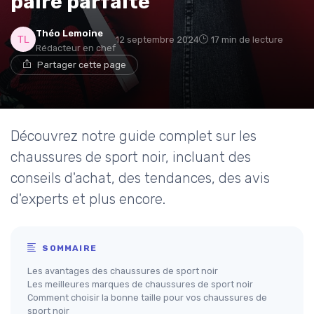
paire parfaite
Théo Lemoine
12 septembre 2024
17 min de lecture
Rédacteur en chef
Partager cette page
Découvrez notre guide complet sur les
chaussures de sport noir, incluant des
conseils d'achat, des tendances, des avis
d'experts et plus encore.
SOMMAIRE
Les avantages des chaussures de sport noir
Les meilleures marques de chaussures de sport noir
Comment choisir la bonne taille pour vos chaussures de
sport noir