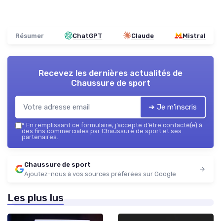
Résumer
ChatGPT
Claude
Mistral
Recevez les dernières actualités de
Chaussure de sport
➔ Je m'inscris
*
En remplissant ce formulaire, j’accepte d’être contacté(e) à
des fins commerciales par Chaussure de sport et ses
partenaires.
Chaussure de sport
Ajoutez-nous à vos sources préférées sur Google
Les plus lus