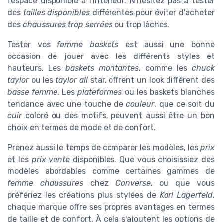
l'espace disponible à l'intérieur. N'hésitez pas à tester
des
tailles disponibles
différentes pour éviter d'acheter
des
chaussures trop serrées
ou trop lâches.
Tester vos
femme baskets
est aussi une bonne
occasion de jouer avec les différents styles et
hauteurs. Les
baskets montantes
, comme les
chuck
taylor
ou les
taylor all
star, offrent un look différent des
basse femme
. Les
plateformes
ou les baskets blanches
tendance avec une touche de
couleur
, que ce soit du
cuir
coloré ou des motifs, peuvent aussi être un bon
choix en termes de mode et de confort.
Prenez aussi le temps de comparer les modèles, les
prix
et les
prix vente
disponibles. Que vous choisissiez des
modèles abordables comme certaines gammes de
femme chaussures
chez
Converse
, ou que vous
préfériez les créations plus stylées de
Karl Lagerfeld
,
chaque marque offre ses propres avantages en termes
de taille et de confort. À cela s'ajoutent les options de