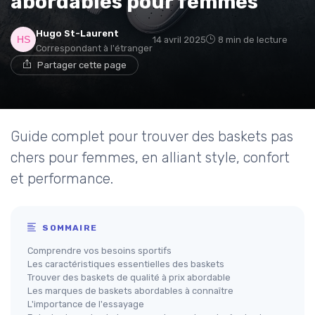
abordables pour femmes
Hugo St-Laurent
14 avril 2025
8 min de lecture
Correspondant à l'étranger
Partager cette page
Guide complet pour trouver des baskets pas
chers pour femmes, en alliant style, confort
et performance.
SOMMAIRE
Comprendre vos besoins sportifs
Les caractéristiques essentielles des baskets
Trouver des baskets de qualité à prix abordable
Les marques de baskets abordables à connaître
L'importance de l'essayage