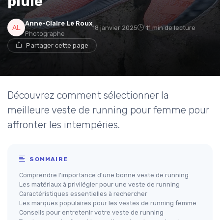
pluie
Anne-Claire Le Roux
18 janvier 2025
11 min de lecture
Photographe
Partager cette page
Découvrez comment sélectionner la
meilleure veste de running pour femme pour
affronter les intempéries.
SOMMAIRE
Comprendre l'importance d'une bonne veste de running
Les matériaux à privilégier pour une veste de running
Caractéristiques essentielles à rechercher
Les marques populaires pour les vestes de running femme
Conseils pour entretenir votre veste de running