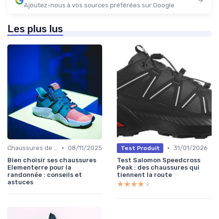
Ajoutez-nous à vos sources préférées sur Google
Les plus lus
•
•
Chaussures de Randonnée
08/11/2025
31/01/2026
Test Produit
Bien choisir ses chaussures
Test Salomon Speedcross
Elementerre pour la
Peak : des chaussures qui
randonnée : conseils et
tiennent la route
astuces
★★★★★
★★★★★