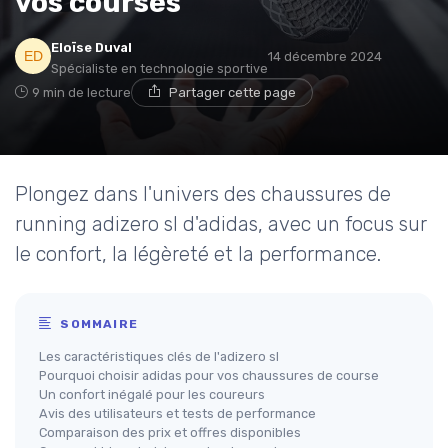
vos courses
Eloïse Duval
14 décembre 2024
Spécialiste en technologie sportive
9 min de lecture
Partager cette page
Plongez dans l'univers des chaussures de
running adizero sl d'adidas, avec un focus sur
le confort, la légèreté et la performance.
SOMMAIRE
Les caractéristiques clés de l'adizero sl
Pourquoi choisir adidas pour vos chaussures de course
Un confort inégalé pour les coureurs
Avis des utilisateurs et tests de performance
Comparaison des prix et offres disponibles