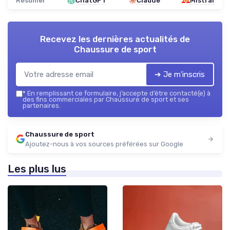
Résumer
ChatGPT
Claude
Mistral
Recevez les dernières actualités de
Chaussure de sport
➔ Je m'inscris
*
En remplissant ce formulaire, j’accepte d’être contacté(e) à
des fins commerciales par Chaussure de sport et ses
partenaires.
Chaussure de sport
Ajoutez-nous à vos sources préférées sur Google
Les plus lus