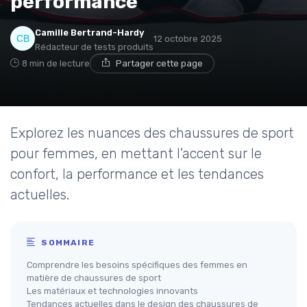
performance
Camille Bertrand-Hardy
12 octobre 2025
Rédacteur de tests produits
8 min de lecture
Partager cette page
Explorez les nuances des chaussures de sport
pour femmes, en mettant l'accent sur le
confort, la performance et les tendances
actuelles.
SOMMAIRE
Comprendre les besoins spécifiques des femmes en
matière de chaussures de sport
Les matériaux et technologies innovants
Tendances actuelles dans le design des chaussures de