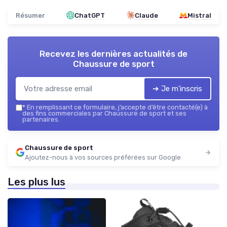
Résumer
ChatGPT
Claude
Mistral
Recevez les dernières actualités de
Chaussure de sport
➔ Je m'inscris
*
En remplissant ce formulaire, j’accepte d’être contacté(e) à
des fins commerciales par Chaussure de sport et ses
partenaires.
Chaussure de sport
Ajoutez-nous à vos sources préférées sur Google
Les plus lus