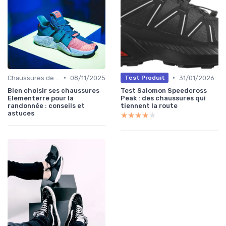
•
•
Chaussures de Randonnée
08/11/2025
31/01/2026
Test Produit
Bien choisir ses chaussures
Test Salomon Speedcross
Elementerre pour la
Peak : des chaussures qui
randonnée : conseils et
tiennent la route
astuces
★★★★★
★★★★★