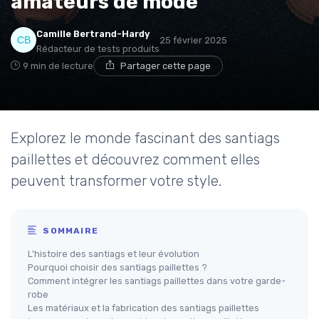
amateurs de mode
Camille Bertrand-Hardy
25 février 2025
Rédacteur de tests produits
9 min de lecture
Partager cette page
Explorez le monde fascinant des santiags
paillettes et découvrez comment elles
peuvent transformer votre style.
SOMMAIRE
L'histoire des santiags et leur évolution
Pourquoi choisir des santiags paillettes ?
Comment intégrer les santiags paillettes dans votre garde-
robe
Les matériaux et la fabrication des santiags paillettes