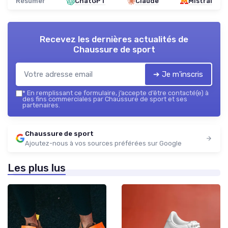
Résumer
ChatGPT
Claude
Mistral
Recevez les dernières actualités de
Chaussure de sport
➔ Je m'inscris
*
En remplissant ce formulaire, j’accepte d’être contacté(e) à
des fins commerciales par Chaussure de sport et ses
partenaires.
Chaussure de sport
Ajoutez-nous à vos sources préférées sur Google
Les plus lus