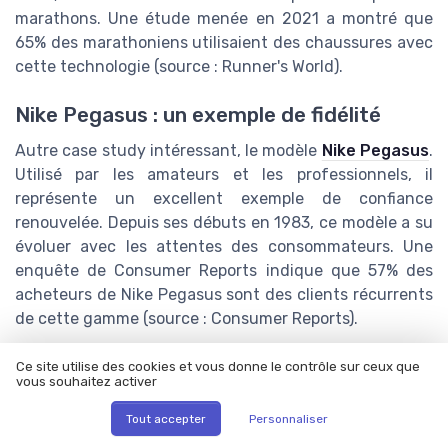
marathons. Une étude menée en 2021 a montré que
65% des marathoniens utilisaient des chaussures avec
cette technologie (source : Runner's World).
Nike Pegasus : un exemple de fidélité
Autre case study intéressant, le modèle
Nike Pegasus
.
Utilisé par les amateurs et les professionnels, il
représente un excellent exemple de confiance
renouvelée. Depuis ses débuts en 1983, ce modèle a su
évoluer avec les attentes des consommateurs. Une
enquête de Consumer Reports indique que 57% des
acheteurs de Nike Pegasus sont des clients récurrents
de cette gamme (source : Consumer Reports).
Hoka One : la révolution du confort
Ce site utilise des cookies et vous donne le contrôle sur ceux que
vous souhaitez activer
Plus récemment, nous avons vu l'ascension fulgurante
Tout accepter
Personnaliser
des chaussures Hoka One, grâce à leur design axé sur