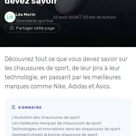
devez savoir
Léa Morin
23 août 2024
23 min de lecture
Journaliste sportive
Partager cette page
Découvrez tout ce que vous devez savoir sur
les chaussures de sport, de leur prix à leur
technologie, en passant par les meilleures
marques comme Nike, Adidas et Asics.
SOMMAIRE
L'évolution des chaussures de sport
Les meilleures marques de chaussures de sport
Technologies et innovations dans les chaussures de sport
Comment choisir la bonne chaussure de sport