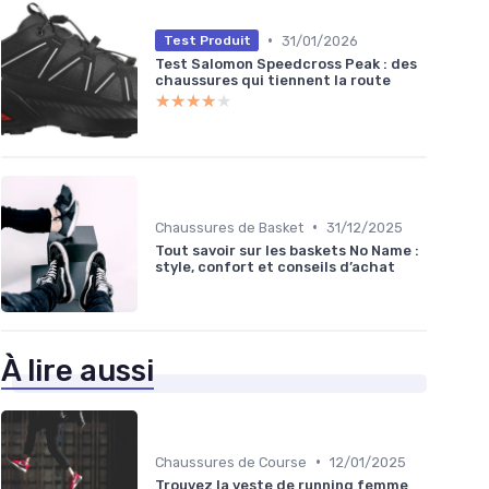
•
31/01/2026
Test Produit
Test Salomon Speedcross Peak : des
chaussures qui tiennent la route
★★★★★
★★★★★
•
Chaussures de Basket
31/12/2025
Tout savoir sur les baskets No Name :
style, confort et conseils d’achat
À lire aussi
•
Chaussures de Course
12/01/2025
Trouvez la veste de running femme