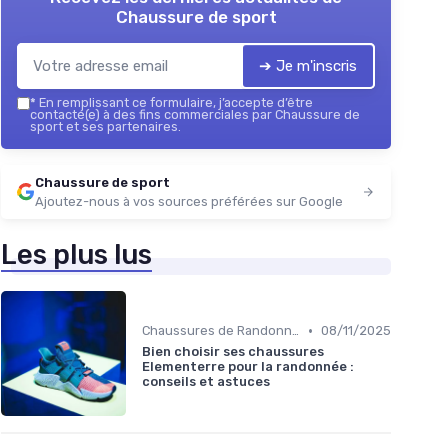
Chaussure de sport
➔ Je m'inscris
*
En remplissant ce formulaire, j’accepte d’être
contacté(e) à des fins commerciales par Chaussure de
sport et ses partenaires.
Chaussure de sport
Ajoutez-nous à vos sources préférées sur Google
Les plus lus
•
Chaussures de Randonnée
08/11/2025
Bien choisir ses chaussures
Elementerre pour la randonnée :
conseils et astuces