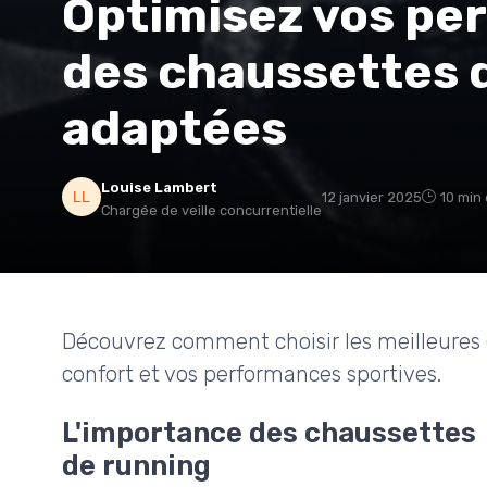
Optimisez vos pe
des chaussettes 
adaptées
Louise Lambert
12 janvier 2025
10 min 
Chargée de veille concurrentielle
Découvrez comment choisir les meilleures 
confort et vos performances sportives.
L'importance des chaussettes
de running