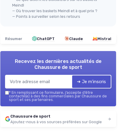
Meindl
— Où trouver les baskets Meindl et à quel prix ?
— Points à surveiller selon les retours
Résumer
ChatGPT
Claude
Mistral
Recevez les dernières actualités de
Chaussure de sport
➔ Je m'inscris
*
En remplissant ce formulaire, j’accepte d’être
contacté(e) à des fins commerciales par Chaussure de
sport et ses partenaires.
Chaussure de sport
Ajoutez-nous à vos sources préférées sur Google