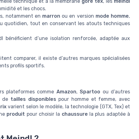
emelle technique et à la membrane
gore tex
, les
meindl
midité et les chocs.
es, notamment en
marron
ou en version
mode homme
,
u quotidien, tout en conservant les atouts techniques
l bénéficient d’une isolation renforcée, adaptée aux
tent comparer, il existe d’autres marques spécialisées
ents profils sportifs.
urs plateformes comme
Amazon
,
Spartoo
ou d’autres
on de
tailles disponibles
pour homme et femme, avec
rix
varient selon le modèle, la technologie (GTX, Tex) et
iche
produit
pour choisir la
chaussure
la plus adaptée à
t Meindl ?