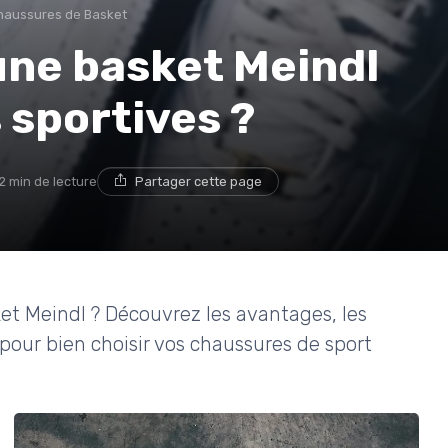
haussures de Basket
une basket Meindl
 sportives ?
2 min de lecture
Partager cette page
et Meindl ? Découvrez les avantages, les
n pour bien choisir vos chaussures de sport