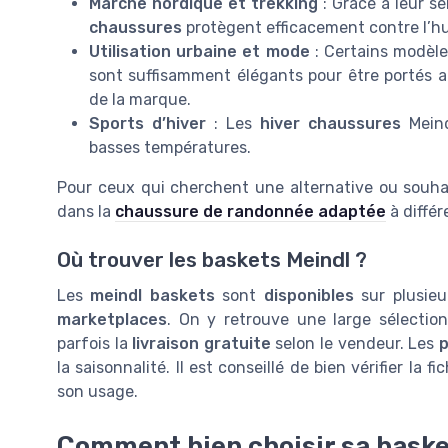
Marche nordique et trekking
: Grâce à leur s
chaussures
protègent efficacement contre l’hu
Utilisation urbaine et mode
: Certains modèl
sont suffisamment élégants pour être portés a
de la marque.
Sports d’hiver
: Les
hiver chaussures
Meind
basses températures.
Pour ceux qui cherchent une alternative ou souhai
dans la
chaussure de randonnée adaptée
à différ
Où trouver les baskets Meindl ?
Les
meindl baskets
sont
disponibles
sur plusie
marketplaces
. On y retrouve une large sélecti
parfois la
livraison gratuite
selon le vendeur. Les
p
la saisonnalité. Il est conseillé de bien vérifier la f
son usage.
Comment bien choisir sa baske