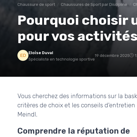
Chaussure de sport
Chaussures de Sport par Discipline
C
Pourquoi choisir 
pour vos activités
Eloïse Duval
19 décembre 2025
1
Spécialiste en technologie sportive
Vous cherchez des informations sur la bask
critères de choix et les conseils d'entretie
Meindl.
Comprendre la réputation de