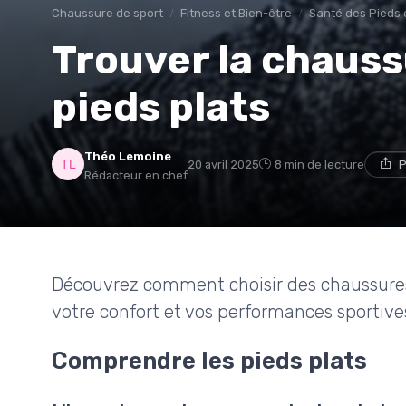
Chaussure de sport
Fitness et Bien-être
Santé des Pieds 
Trouver la chauss
pieds plats
Théo Lemoine
20 avril 2025
8 min de lecture
P
Rédacteur en chef
Découvrez comment choisir des chaussures
votre confort et vos performances sportive
Comprendre les pieds plats