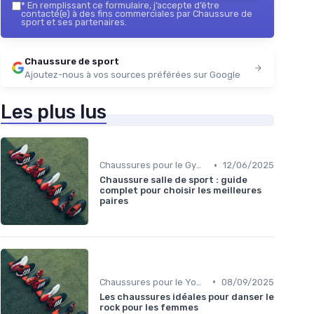
*
En remplissant ce formulaire, j’accepte d’être
contacté(e) à des fins commerciales par Chaussure de
sport et ses partenaires.
Chaussure de sport
Ajoutez-nous à vos sources préférées sur Google
Les plus lus
•
Chaussures pour le Gym et le Fitness
12/06/2025
Chaussure salle de sport : guide
complet pour choisir les meilleures
paires
•
Chaussures pour le Yoga et la Danse
08/09/2025
Les chaussures idéales pour danser le
rock pour les femmes