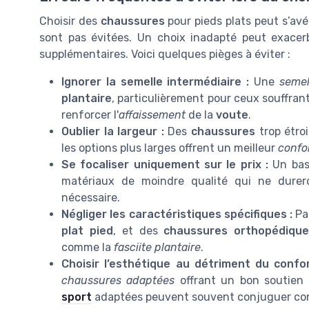
Choisir des
chaussures
pour pieds plats peut s’avé
sont pas évitées. Un choix inadapté peut exacer
supplémentaires. Voici quelques pièges à éviter :
Ignorer la semelle intermédiaire :
Une
semel
plantaire
, particulièrement pour ceux souffran
renforcer l'
affaissement
de la
voute
.
Oublier la largeur :
Des
chaussures
trop étro
les options plus larges offrent un meilleur
confo
Se focaliser uniquement sur le prix :
Un bas 
matériaux de moindre qualité qui ne durer
nécessaire.
Négliger les caractéristiques spécifiques :
Pa
plat pied
, et des
chaussures orthopédiqu
comme la
fasciite plantaire
.
Choisir l’esthétique au détriment du confor
chaussures adaptées
offrant un bon soutien 
sport
adaptées peuvent souvent conjuguer conf