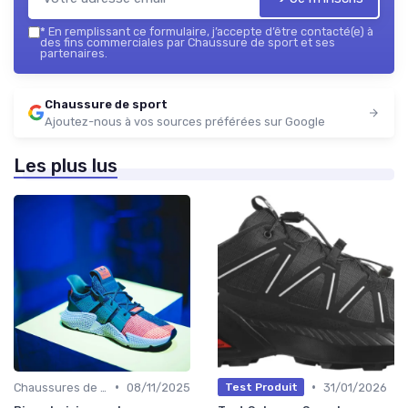
*
En remplissant ce formulaire, j’accepte d’être contacté(e) à
des fins commerciales par Chaussure de sport et ses
partenaires.
Chaussure de sport
Ajoutez-nous à vos sources préférées sur Google
Les plus lus
•
•
Chaussures de Randonnée
08/11/2025
31/01/2026
Test Produit