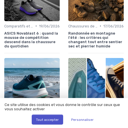
•
•
Comparatifs et Tests
19/06/2026
Chaussures de Randonnée
17/06/2026
ASICS Novablast 6 : quand la
Randonnée en montagne
mousse de compétition
l'été : les critères qui
descend dans la chaussure
changent tout entre sentier
du quotidien
sec et pierrier humide
Ce site utilise des cookies et vous donne le contrôle sur ceux que
vous souhaitez activer
•
•
Chaussures de Course
16/06/2026
17/06/2026
Comparatif
Tout accepter
Personnaliser
Saucony Endorphin Elite 3 : la
Les meilleurs chaussures