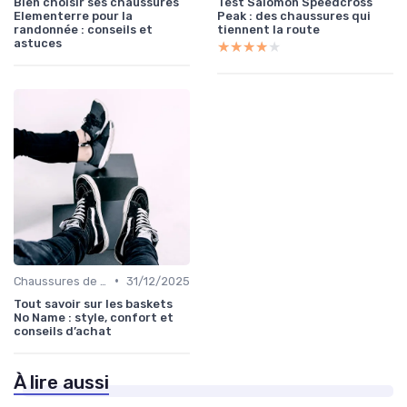
Bien choisir ses chaussures
Test Salomon Speedcross
Elementerre pour la
Peak : des chaussures qui
randonnée : conseils et
tiennent la route
astuces
★★★★★
★★★★★
•
Chaussures de Basket
31/12/2025
Tout savoir sur les baskets
No Name : style, confort et
conseils d’achat
À lire aussi