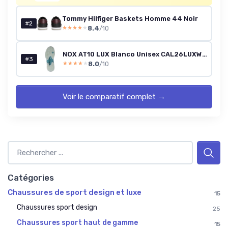
Tommy Hilfiger Baskets Homme 44 Noir
#2
8.4
/10
★★★★★
★★★★★
NOX AT10 LUX Blanco Unisex CAL26LUXWHGR Brume Matinale Turquoise
#3
8.0
/10
★★★★★
★★★★★
Voir le comparatif complet →
Catégories
Chaussures de sport design et luxe
15
Chaussures sport design
25
Chaussures sport haut de gamme
15