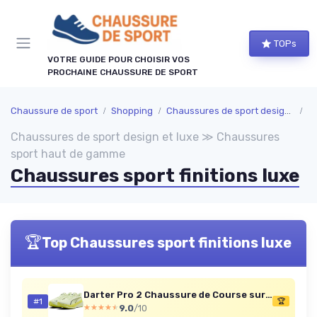
Panneau de gestion des cookies
TOPs
VOTRE GUIDE POUR CHOISIR VOS
PROCHAINE CHAUSSURE DE SPORT
Chaussure de sport
Shopping
Chaussures de sport design et luxe
C
Chaussures de sport design et luxe ≫ Chaussures
sport haut de gamme
Chaussures sport finitions luxe
🏆
Top Chaussures sport finitions luxe
Darter Pro 2 Chaussure de Course sur routeMixte 45 EU Apple Spritz Lux Lime Deep Plum
#1
🏆
9.0
/10
★★★★★
★★★★★