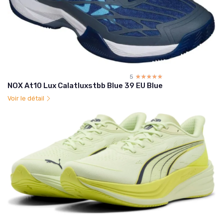
5
☆☆☆☆☆
★★★★★
NOX At10 Lux Calatluxstbb Blue 39 EU Blue
Voir le détail