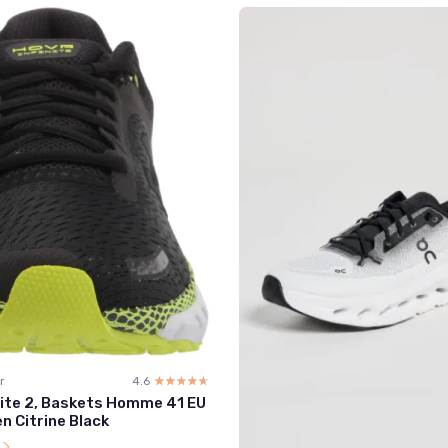
r
4.6
☆☆☆☆☆
★★★★★
nite 2, Baskets Homme 41 EU
n Citrine Black
l