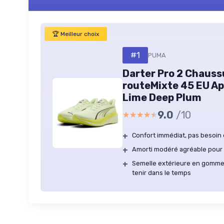
🏆 Meilleur choix
#1
PUMA
Darter Pro 2 Chauss
routeMixte 45 EU Ap
Lime Deep Plum
9.0
/10
★★★★★
★★★★★
+
Confort immédiat, pas besoin
+
Amorti modéré agréable pour l
+
Semelle extérieure en gomme
tenir dans le temps