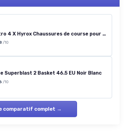
Deviate Nitro 4 X Hyrox Chaussures de course pour homme 46 EU Spritz Lux Lime
8
/10
e Superblast 2 Basket 46.5 EU Noir Blanc
6
/10
le comparatif complet →