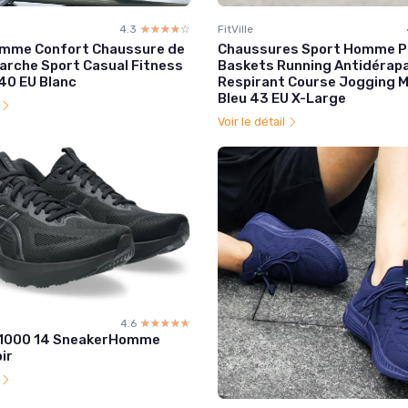
4.3
☆☆☆☆☆
★★★★★
FitVille
emme Confort Chaussure de
Chaussures Sport Homme P
arche Sport Casual Fitness
Baskets Running Antidérap
40 EU Blanc
Respirant Course Jogging 
Bleu 43 EU X-Large
l
Voir le détail
4.6
☆☆☆☆☆
★★★★★
-1000 14 SneakerHomme
ir
l