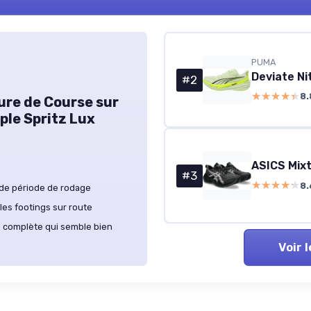
PUMA
#2
★★★★★
★★★★★
8.
ure de Course sur
ple Spritz Lux
ASICS Mixt
#3
★★★★★
★★★★★
8.
 de période de rodage
es footings sur route
 complète qui semble bien
Voir 