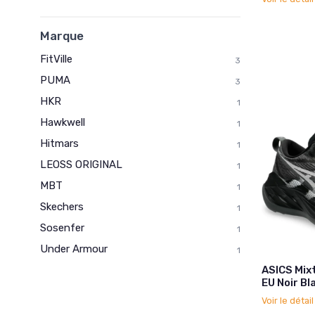
Marque
FitVille
3
PUMA
3
HKR
1
Hawkwell
1
Hitmars
1
LEOSS ORIGINAL
1
MBT
1
Skechers
1
Sosenfer
1
Under Armour
1
ASICS Mix
EU Noir Bl
Voir le détai