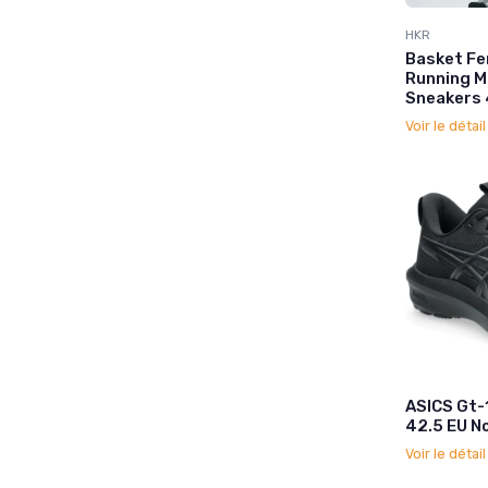
HKR
Basket F
Running M
Sneakers 
Voir le détai
ASICS Gt
42.5 EU No
Voir le détai