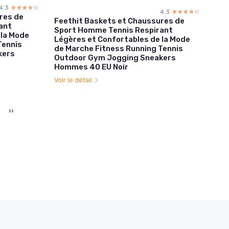
4.3
☆☆☆☆☆
★★★★★
4.3
☆☆☆☆☆
★★★★★
res de
Feethit Baskets et Chaussures de
ant
Sport Homme Tennis Respirant
 la Mode
Légères et Confortables de la Mode
Tennis
de Marche Fitness Running Tennis
kers
Outdoor Gym Jogging Sneakers
Hommes 40 EU Noir
Voir le détail
››