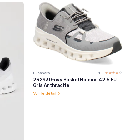
Skechers
4.5
☆☆☆☆☆
★★★★★
232930-nvy BasketHomme 42.5 EU
Gris Anthracite
Voir le détail