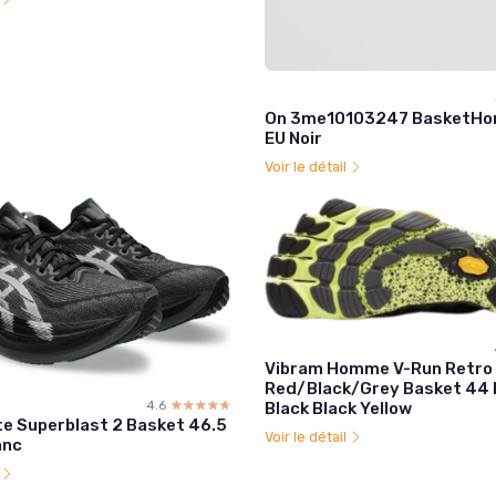
On 3me10103247 BasketH
EU Noir
Voir le détail
Vibram Homme V-Run Retro
Red/Black/Grey Basket 44 
4.6
☆☆☆☆☆
★★★★★
Black Black Yellow
te Superblast 2 Basket 46.5
Voir le détail
anc
l