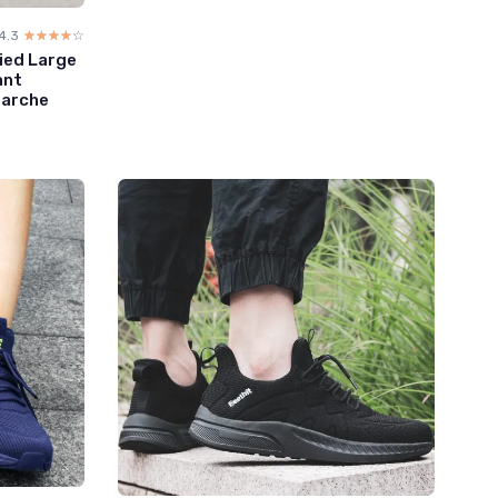
4.3
☆☆☆☆☆
★★★★★
ied Large
ant
Marche