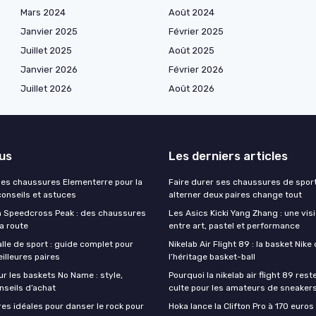
Mars 2024
Août 2024
Janvier 2025
Février 2025
Juillet 2025
Août 2025
Janvier 2026
Février 2026
Juillet 2026
Août 2026
lus
Les derniers articles
 ses chaussures Elementerre pour la
Faire durer ses chaussures de sport
conseils et astuces
alterner deux paires change tout
 Speedcross Peak : des chaussures
Les Asics Kicki Yang Zhang : une vis
la route
entre art, pastel et performance
lle de sport : guide complet pour
Nikelab Air Flight 89 : la basket Nike
eilleures paires
l’héritage basket-ball
ur les baskets No Name : style,
Pourquoi la nikelab air flight 89 res
nseils d’achat
culte pour les amateurs de sneaker
es idéales pour danser le rock pour
Hoka lance la Clifton Pro à 170 euros 