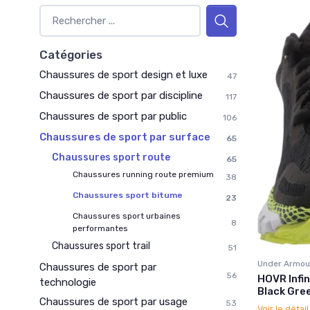
Catégories
Chaussures de sport design et luxe
47
Chaussures de sport par discipline
117
Chaussures de sport par public
106
Chaussures de sport par surface
65
Chaussures sport route
65
Chaussures running route premium
38
Chaussures sport bitume
23
Chaussures sport urbaines
8
performantes
Chaussures sport trail
51
Under Armou
Chaussures de sport par
56
HOVR Infi
technologie
Black Gree
Chaussures de sport par usage
53
Voir le détai