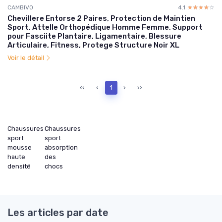
CAMBIVO
4.1
☆☆☆☆☆
★★★★★
Chevillere Entorse 2 Paires, Protection de Maintien
Sport, Attelle Orthopédique Homme Femme, Support
pour Fasciite Plantaire, Ligamentaire, Blessure
Articulaire, Fitness, Protege Structure Noir XL
Voir le détail
‹‹
‹
1
›
››
Chaussures
Chaussures
sport
sport
mousse
absorption
haute
des
densité
chocs
Les articles par date