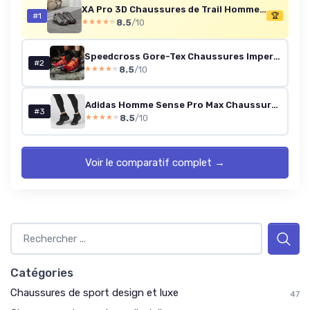
XA Pro 3D Chaussures de Trail Homme 46 EU Monument Ebony Red Dahlia
#1
🏆
8.5
/10
★★★★★
★★★★★
Speedcross Gore-Tex Chaussures Imperméables de Trail pour Homme Protection Anti-intempéries Accroche Agressive Fit précis 44 EU Red Dahlia White Black
#2
8.5
/10
★★★★★
★★★★★
Adidas Homme Sense Pro Max Chaussures de Trail 44 2/3 EU Black Black Phantom
#3
8.5
/10
★★★★★
★★★★★
Voir le comparatif complet →
Catégories
Chaussures de sport design et luxe
47