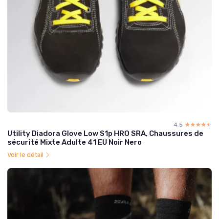
4.5
☆☆☆☆☆
★★★★★
Utility Diadora Glove Low S1p HRO SRA, Chaussures de
sécurité Mixte Adulte 41 EU Noir Nero
Voir le détail