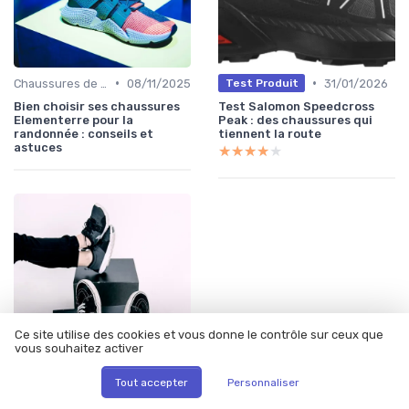
•
•
Chaussures de Randonnée
08/11/2025
31/01/2026
Test Produit
Bien choisir ses chaussures
Test Salomon Speedcross
Elementerre pour la
Peak : des chaussures qui
randonnée : conseils et
tiennent la route
astuces
★★★★★
★★★★★
Ce site utilise des cookies et vous donne le contrôle sur ceux que
vous souhaitez activer
Tout accepter
Personnaliser
•
Chaussures de Basket
31/12/2025