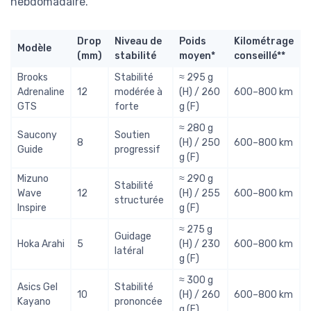
hebdomadaire.
Drop
Niveau de
Poids
Kilométrage
Modèle
(mm)
stabilité
moyen*
conseillé**
Brooks
Stabilité
≈ 295 g
Adrenaline
12
modérée à
(H) / 260
600–800 km
GTS
forte
g (F)
≈ 280 g
Saucony
Soutien
8
(H) / 250
600–800 km
Guide
progressif
g (F)
Mizuno
≈ 290 g
Stabilité
Wave
12
(H) / 255
600–800 km
structurée
Inspire
g (F)
≈ 275 g
Guidage
Hoka Arahi
5
(H) / 230
600–800 km
latéral
g (F)
≈ 300 g
Asics Gel
Stabilité
10
(H) / 260
600–800 km
Kayano
prononcée
g (F)