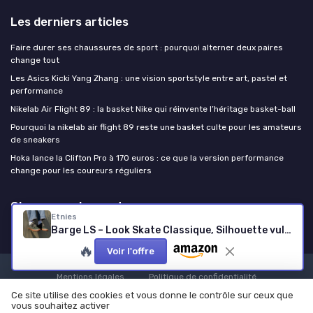
Les derniers articles
Faire durer ses chaussures de sport : pourquoi alterner deux paires
change tout
Les Asics Kicki Yang Zhang : une vision sportstyle entre art, pastel et
performance
Nikelab Air Flight 89 : la basket Nike qui réinvente l’héritage basket-ball
Pourquoi la nikelab air flight 89 reste une basket culte pour les amateurs
de sneakers
Hoka lance la Clifton Pro à 170 euros : ce que la version performance
change pour les coureurs réguliers
Chaussure de sport
Etnies
Barge LS – Look Skate Classique, Silhouette vulcanisée Mince, col Robuste renforcé, vulcanisation renforcée, Ajustement Amorti, Sneakers Quotidiennes 2025 46 EU Green Gum
🔥
Voir l'offre
Mentions légales
Politique de confidentialité
© Chaussure de sport 2026
Ce site utilise des cookies et vous donne le contrôle sur ceux que
vous souhaitez activer