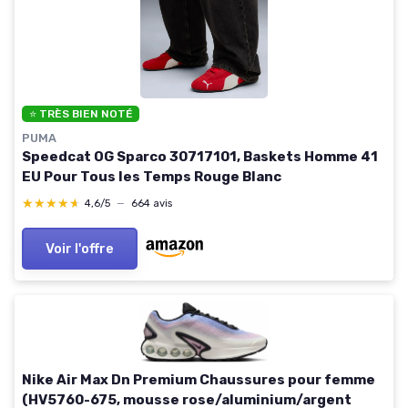
⭐ TRÈS BIEN NOTÉ
PUMA
Speedcat OG Sparco 30717101, Baskets Homme 41
EU Pour Tous les Temps Rouge Blanc
★★★★★
★★★★★
4,6/5
—
664 avis
Voir l'offre
Nike Air Max Dn Premium Chaussures pour femme
(HV5760-675, mousse rose/aluminium/argent