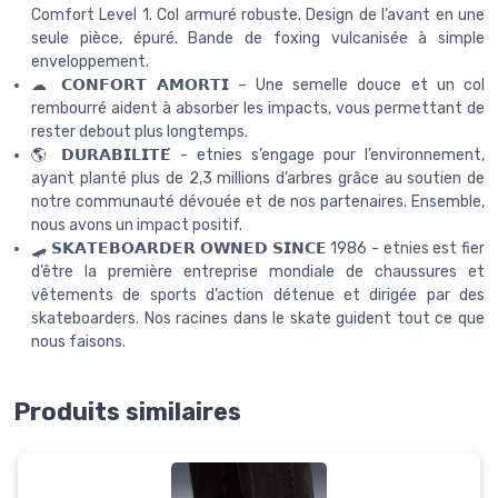
Comfort Level 1. Col armuré robuste. Design de l’avant en une
seule pièce, épuré. Bande de foxing vulcanisée à simple
enveloppement.
☁ 𝗖𝗢𝗡𝗙𝗢𝗥𝗧 𝗔𝗠𝗢𝗥𝗧𝗜 – Une semelle douce et un col
rembourré aident à absorber les impacts, vous permettant de
rester debout plus longtemps.
🌎 𝗗𝗨𝗥𝗔𝗕𝗜𝗟𝗜𝗧𝗘́ - etnies s’engage pour l’environnement,
ayant planté plus de 2,3 millions d’arbres grâce au soutien de
notre communauté dévouée et de nos partenaires. Ensemble,
nous avons un impact positif.
🛹 𝗦𝗞𝗔𝗧𝗘𝗕𝗢𝗔𝗥𝗗𝗘𝗥 𝗢𝗪𝗡𝗘𝗗 𝗦𝗜𝗡𝗖𝗘 1986 - etnies est fier
d’être la première entreprise mondiale de chaussures et
vêtements de sports d’action détenue et dirigée par des
skateboarders. Nos racines dans le skate guident tout ce que
nous faisons.
Produits similaires