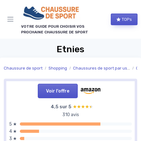
Panneau de gestion des cookies
TOPs
VOTRE GUIDE POUR CHOISIR VOS
PROCHAINE CHAUSSURE DE SPORT
Etnies
Chaussure de sport
Shopping
Chaussures de sport par usage
Ch
Voir l'offre
4,5 sur 5
★★★★★
★★★★★
310 avis
5 ★
4 ★
3 ★