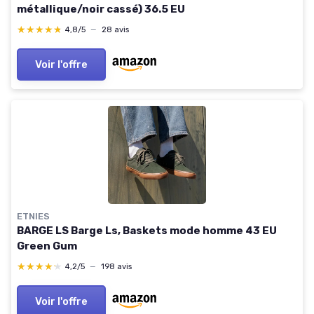
métallique/noir cassé) 36.5 EU
★★★★★
★★★★★
4,8/5
—
28 avis
Voir l'offre
ETNIES
BARGE LS Barge Ls, Baskets mode homme 43 EU
Green Gum
★★★★★
★★★★★
4,2/5
—
198 avis
Voir l'offre