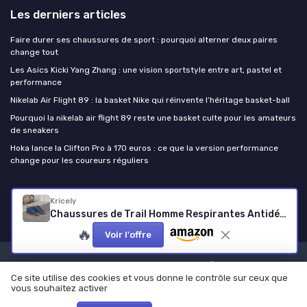
Les derniers articles
Faire durer ses chaussures de sport : pourquoi alterner deux paires
change tout
Les Asics Kicki Yang Zhang : une vision sportstyle entre art, pastel et
performance
Nikelab Air Flight 89 : la basket Nike qui réinvente l’héritage basket-ball
Pourquoi la nikelab air flight 89 reste une basket culte pour les amateurs
de sneakers
Hoka lance la Clifton Pro à 170 euros : ce que la version performance
change pour les coureurs réguliers
Chaussure de sport
Kricely
Chaussures de Trail Homme Respirantes Antidérapantes Chaussure de Randonnée Trekking Outdoor Fitness Chaussures de Marche 42 EU Bleu 1
🔥
Voir l'offre
Mentions légales
Politique de confidentialité
Ce site utilise des cookies et vous donne le contrôle sur ceux que
© Chaussure de sport 2026
vous souhaitez activer