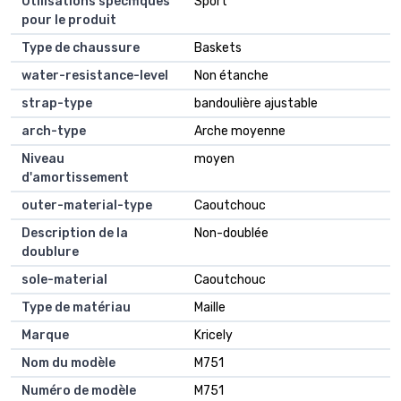
Utilisations spécifiques
Sport
pour le produit
Type de chaussure
Baskets
water-resistance-level
Non étanche
strap-type
bandoulière ajustable
arch-type
Arche moyenne
Niveau
moyen
d'amortissement
outer-material-type
Caoutchouc
Description de la
Non-doublée
doublure
sole-material
Caoutchouc
Type de matériau
Maille
Marque
Kricely
Nom du modèle
M751
Numéro de modèle
M751