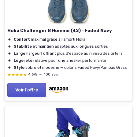
Hoka Challenger 8 Homme (42) - Faded Navy
＋
Confort
maximal grâce à l'amorti Hoka
＋
Stabilité
et maintien adaptés aux longues sorties
＋
Large
(largeur) offrant plus d'espace au niveau des orteils
＋
Légèreté
relative pour une sneaker performante
＋
Style
sobre et moderne — coloris Faded Navy/Pampas Grass
★★★★★
★★★★★
4,6/5
—
100 avis
Voir l'offre