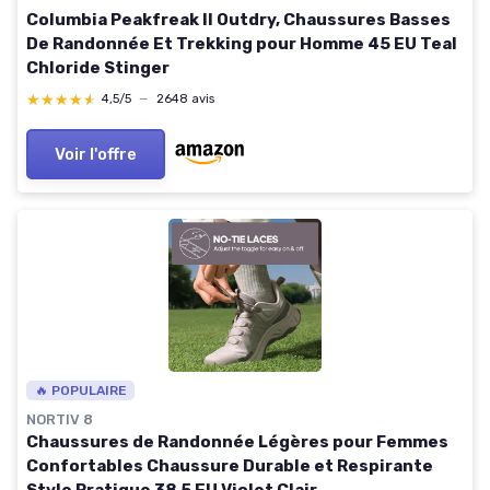
Columbia Peakfreak II Outdry, Chaussures Basses
De Randonnée Et Trekking pour Homme 45 EU Teal
Chloride Stinger
★★★★★
★★★★★
4,5/5
—
2648 avis
Voir l'offre
🔥 POPULAIRE
NORTIV 8
Chaussures de Randonnée Légères pour Femmes
Confortables Chaussure Durable et Respirante
Style Pratique 38.5 EU Violet Clair