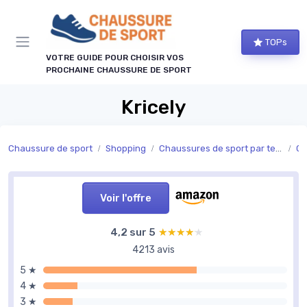
Panneau de gestion des cookies
TOPs
VOTRE GUIDE POUR CHOISIR VOS
PROCHAINE CHAUSSURE DE SPORT
Kricely
Chaussure de sport
Shopping
Chaussures de sport par technologie
Ch
Voir l'offre
4,2 sur 5
★★★★★
★★★★★
4213 avis
5 ★
4 ★
3 ★