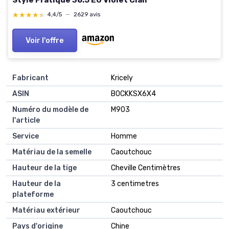
★★★★★
★★★★★
4,4/5
—
2629 avis
Voir l'offre
Fabricant
Kricely
ASIN
B0CKKSX6X4
Numéro du modèle de
M903
l'article
Service
Homme
Matériau de la semelle
Caoutchouc
Hauteur de la tige
Cheville Centimètres
Hauteur de la
3 centimetres
plateforme
Matériau extérieur
Caoutchouc
Pays d'origine
Chine