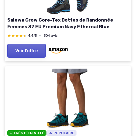
Salewa Crow Gore-Tex Bottes de Randonnée
Femmes 37 EU Premium Navy Ethernal Blue
★★★★★
★★★★★
4,4/5
—
304 avis
Voir l'offre
⭐ TRÈS BIEN NOTÉ
🔥 POPULAIRE