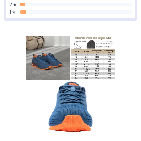
2 ★
1 ★