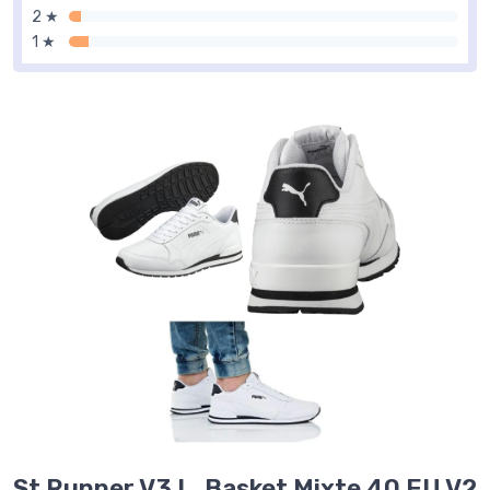
2 ★
1 ★
St Runner V3 L, Basket Mixte 40 EU V2