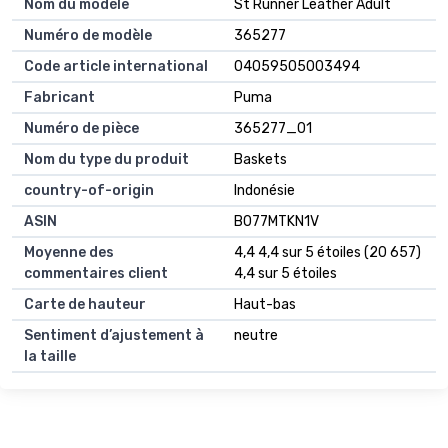
Nom du modèle
St Runner Leather Adult
Numéro de modèle
365277
Code article international
04059505003494
Fabricant
Puma
Numéro de pièce
365277_01
Nom du type du produit
Baskets
country-of-origin
Indonésie
ASIN
B077MTKN1V
Moyenne des
4,4 4,4 sur 5 étoiles (20 657)
commentaires client
4,4 sur 5 étoiles
Carte de hauteur
Haut-bas
Sentiment d’ajustement à
neutre
la taille