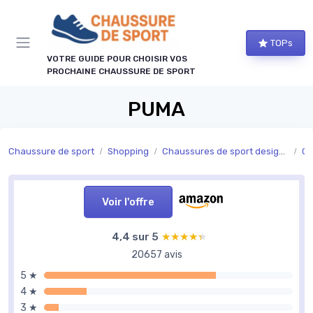
Panneau de gestion des cookies
TOPs
VOTRE GUIDE POUR CHOISIR VOS
PROCHAINE CHAUSSURE DE SPORT
PUMA
Chaussure de sport
Shopping
Chaussures de sport design et luxe
Ch
Voir l'offre
4,4 sur 5
★★★★★
★★★★★
20657 avis
5 ★
4 ★
3 ★