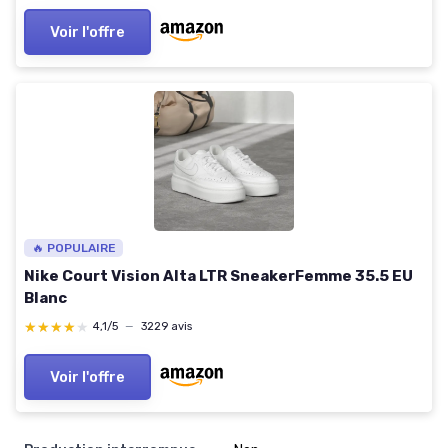
Voir l'offre
🔥 POPULAIRE
Nike Court Vision Alta LTR SneakerFemme 35.5 EU
Blanc
★★★★★
★★★★★
4,1/5
—
3229 avis
Voir l'offre