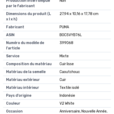
Production interrompue
Non
par le fabricant
Dimensions du produit (L
27,94 x 10,16 x 17,78 cm
x l x h)
Fabricant
PUMA
ASIN
B0C5VYB76L
Numéro du modèle de
399068
l'article
Service
Mixte
Composition du matériau
Cuir lisse
Matériau de la semelle
Caoutchouc
Matériau extérieur
Cuir
Matériau intérieur
Textile isolé
Pays d'origine
Indonésie
Couleur
V2 White
Occasion
Anniversaire, Nouvelle Année,