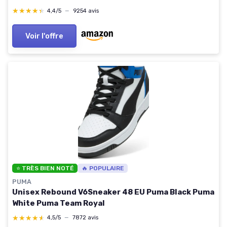
★★★★★
★★★★★
4,4/5
—
9254 avis
Voir l'offre
⭐ TRÈS BIEN NOTÉ
🔥 POPULAIRE
PUMA
Unisex Rebound V6Sneaker 48 EU Puma Black Puma
White Puma Team Royal
★★★★★
★★★★★
4,5/5
—
7872 avis