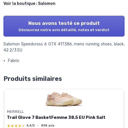
Voir la boutique :
Salomon
Nous avons testé ce produit
Découvrez notre avis détaillé, notes et verdict
Salomon Speedcross 6 GTX 417386, mens running shoes, black,
42 2/3 EU
Fabric
Produits similaires
MERRELL
Trail Glove 7 BasketFemme 38.5 EU Pink Salt
★★★★★
★★★★★
4,4/5
—
894 avis