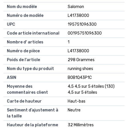
Nom du modèle
Salomon
Numéro de modèle
L41738000
UPC
195751096300
Code article international
00195751096300
Nombre d' articles
1
Numéro de pièce
L41738000
Poids de l'article
298 Grammes
Nom du type du produit
running shoes
ASIN
B0B1Q43P1C
Moyenne des
4,5 4,5 sur 5 étoiles (130)
commentaires client
4,5 sur 5 étoiles
Carte de hauteur
Haut-bas
Sentiment d’ajustement à
Neutre
la taille
Hauteur de la plateforme
32 Millimètres