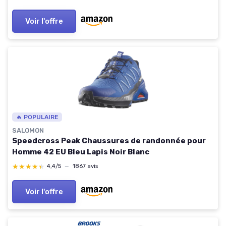
Voir l'offre
🔥 POPULAIRE
SALOMON
Speedcross Peak Chaussures de randonnée pour
Homme 42 EU Bleu Lapis Noir Blanc
★★★★★
★★★★★
4,4/5
—
1867 avis
Voir l'offre