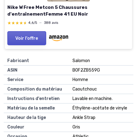
Nike W Free Metcon 5 Chaussures
d'entraînementFemme 41 EU Noir
★★★★★
★★★★★
4,6/5
—
388 avis
Voir l'offre
Fabricant
Salomon
ASIN
B0F2ZB559G
Service
Homme
Composition du matériau
Caoutchouc
Instructions d'entretien
Lavable en machine.
Matériau de la semelle
Éthylène-acétate de vinyle
Hauteur de la tige
Ankle Strap
Couleur
Gris
Occasion
Athletic