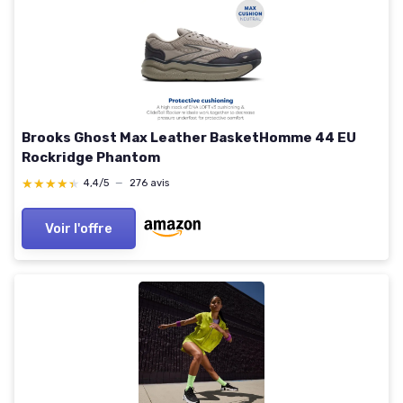
Brooks Ghost Max Leather BasketHomme 44 EU
Rockridge Phantom
★★★★★
★★★★★
4,4/5
—
276 avis
Voir l'offre