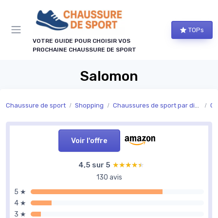
Panneau de gestion des cookies
TOPs
VOTRE GUIDE POUR CHOISIR VOS
PROCHAINE CHAUSSURE DE SPORT
Salomon
Chaussure de sport
Shopping
Chaussures de sport par discipline
Ch
Voir l'offre
4,5 sur 5
★★★★★
★★★★★
130 avis
5 ★
4 ★
3 ★