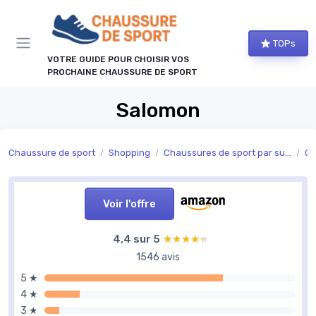
Panneau de gestion des cookies
TOPs
VOTRE GUIDE POUR CHOISIR VOS
PROCHAINE CHAUSSURE DE SPORT
Salomon
Chaussure de sport
Shopping
Chaussures de sport par surface
Ch
Voir l'offre
4,4 sur 5
★★★★★
★★★★★
1546 avis
5 ★
4 ★
3 ★