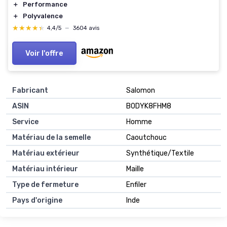
＋
Performance
＋
Polyvalence
★★★★★
★★★★★
4,4/5
—
3604 avis
Voir l'offre
Fabricant
Salomon
ASIN
B0DYK8FHM8
Service
Homme
Matériau de la semelle
Caoutchouc
Matériau extérieur
Synthétique/Textile
Matériau intérieur
Maille
Type de fermeture
Enfiler
Pays d'origine
Inde