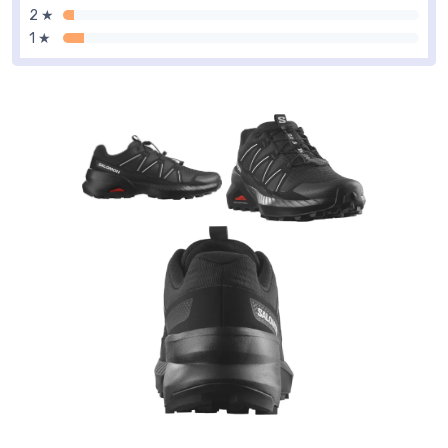
2 ★
1 ★