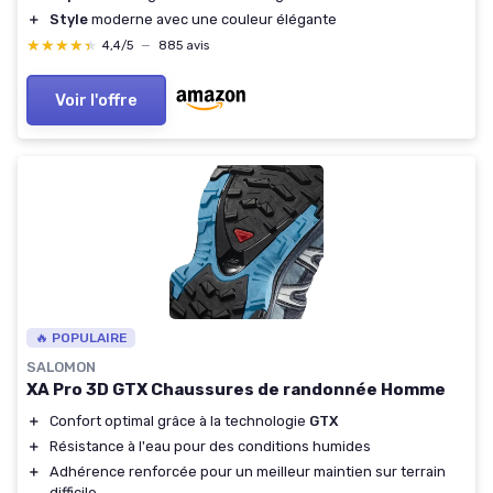
＋
Style
moderne avec une couleur élégante
★★★★★
★★★★★
4,4/5
—
885 avis
Voir l'offre
🔥 POPULAIRE
SALOMON
XA Pro 3D GTX Chaussures de randonnée Homme
＋
Confort optimal grâce à la technologie
GTX
＋
Résistance à l'eau pour des conditions humides
＋
Adhérence renforcée pour un meilleur maintien sur terrain
difficile