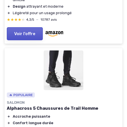
＋
Design
attrayant et moderne
＋
Légèreté pour un usage prolongé
★★★★★
★★★★★
4,3/5
—
10787 avis
Voir l'offre
🔥 POPULAIRE
SALOMON
Alphacross 5 Chaussures de Trail Homme
＋
Accroche puissante
＋
Confort longue durée