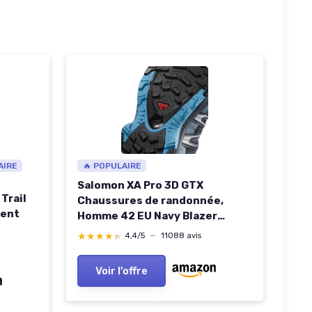
AIRE
🔥 POPULAIRE
Salomon XA Pro 3D GTX
Trail
Chaussures de randonnée,
ent
Homme 42 EU Navy Blazer
Hawaiian Ocean Dawn Blue
★★★★★
★★★★★
4,4/5
—
11088 avis
Voir l'offre