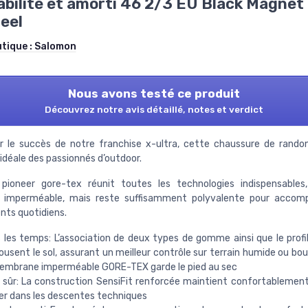
abilité et amorti 46 2/3 EU Black Magnet
eel
utique :
Salomon
Nous avons testé ce produit
Découvrez notre avis détaillé, notes et verdict
ar le succès de notre franchise x-ultra, cette chaussure de rando
idéale des passionnés d’outdoor.
 pioneer gore-tex réunit toutes les technologies indispensable
n imperméable, mais reste suffisamment polyvalente pour accom
ts quotidiens.
 les temps: L’association de deux types de gomme ainsi que le profil
ousent le sol, assurant un meilleur contrôle sur terrain humide ou bo
membrane imperméable GORE-TEX garde le pied au sec
 sûr: La construction SensiFit renforcée maintient confortablement 
ier dans les descentes techniques