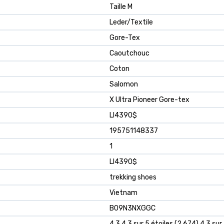
Taille M
Leder/Textile
Gore-Tex
Caoutchouc
Coton
Salomon
X Ultra Pioneer Gore-tex
LI4390$
195751148337
1
LI4390$
trekking shoes
Vietnam
B09N3NXGGC
4,3 4,3 sur 5 étoiles (2 674) 4,3 sur