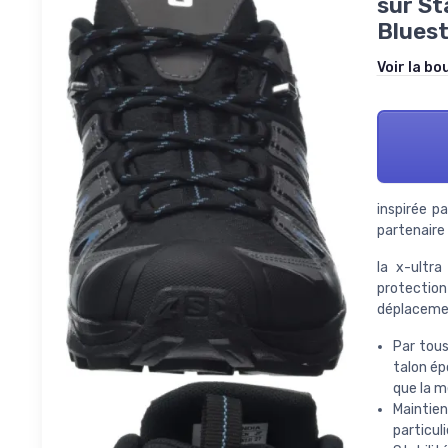
sûr St
Bluest
Voir la bo
inspirée p
partenaire 
la x-ultra
protectio
déplacemen
Par tous
talon ép
que la 
Maintien
particul