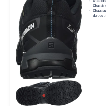
Stabilit
Chassis e
Chaussur
du quoti