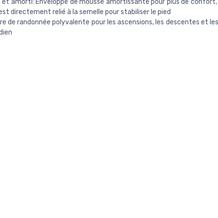
é et amorti: Enveloppé de mousse amortissante pour plus de confort,
st directement relié à la semelle pour stabiliser le pied
e de randonnée polyvalente pour les ascensions, les descentes et le
dien