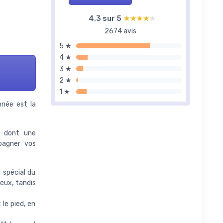
4,3 sur 5
★★★★★
★★★★★
2674 avis
5 ★
4 ★
3 ★
2 ★
1 ★
nnée est la
s, dont une
pagner vos
 spécial du
ueux, tandis
le pied, en