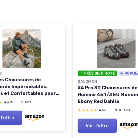
8
⭐ TRÈS BIEN NOTÉ
🔥 POPUL
s Chaussures de
SALOMON
née Imperméables,
XA Pro 3D Chaussures de 
s et Confortables pour
Homme 45 1/3 EU Monum
ng, Camping escalade,
Ebony Red Dahlia
★
★
4,4/5
—
77 avis
s Toute la Journée - 42
★★★★★
★★★★★
4,5/5
—
7818 avis
 Noir
 l'offre
Voir l'offre