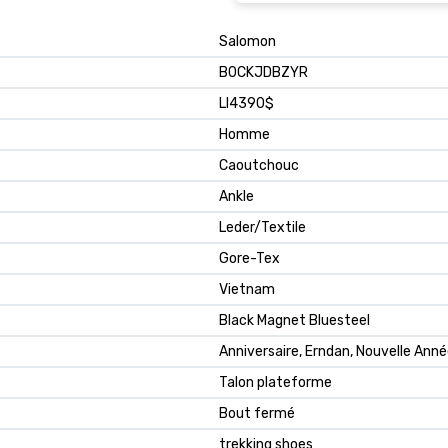
Salomon
B0CKJDBZYR
LI4390$
Homme
Caoutchouc
Ankle
Leder/Textile
Gore-Tex
Vietnam
Black Magnet Bluesteel
Anniversaire, Erndan, Nouvelle Anné
Talon plateforme
Bout fermé
trekking shoes