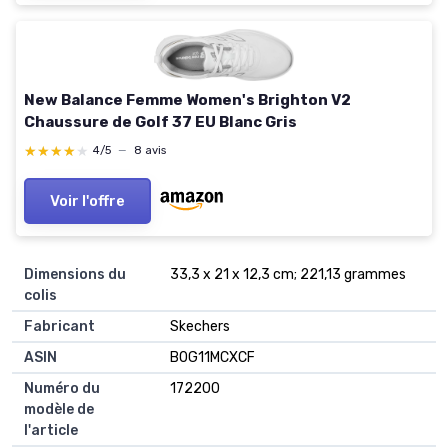
New Balance Femme Women's Brighton V2
Chaussure de Golf 37 EU Blanc Gris
★★★★★
★★★★★
4/5
—
8 avis
Voir l'offre
Dimensions du
33,3 x 21 x 12,3 cm; 221,13 grammes
colis
Fabricant
Skechers
ASIN
B0G11MCXCF
Numéro du
172200
modèle de
l'article