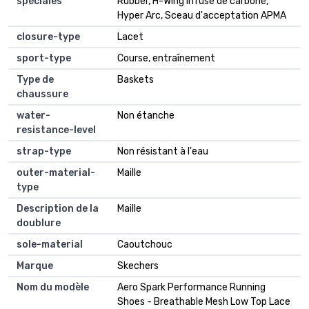
spéciales
Rubber, H-Wing infusé de carbone,
Hyper Arc, Sceau d'acceptation APMA
closure-type
Lacet
sport-type
Course, entraînement
Type de
Baskets
chaussure
water-
Non étanche
resistance-level
strap-type
Non résistant à l'eau
outer-material-
Maille
type
Description de la
Maille
doublure
sole-material
Caoutchouc
Marque
Skechers
Nom du modèle
Aero Spark Performance Running
Shoes - Breathable Mesh Low Top Lace