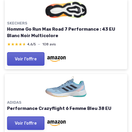
SKECHERS
Homme Go Run Max Road 7 Performance : 43 EU
Blanc Noir Multicolore
★★★★★
★★★★★
4,6/5
—
108 avis
Voir l'offre
ADIDAS
Performance Crazyflight 6 Femme Bleu 38 EU
Voir l'offre