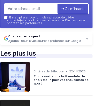
➔ Je m'inscris
*
En remplissant ce formulaire, j’accepte d’être
contacté(e) à des fins commerciales par Chaussure de
sport et ses partenaires.
Chaussure de sport
Ajoutez-nous à vos sources préférées sur Google
Les plus lus
•
Critères de Sélection
22/11/2025
Tout savoir sur le hoff modèle : le
choix malin pour vos chaussures de
sport