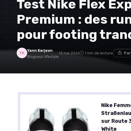
Test Nike Flex Ex
Premium : des ru
pour footing tran
Yann Kerjean
13 mai 2026
1 min de lecture
Par
Blogueur lifestyle
Nike Femme
Straßenla
sur Route 
White