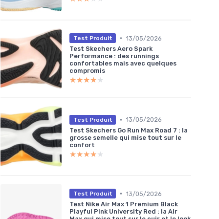
•
13/05/2026
Test Produit
Test Skechers Aero Spark
Performance : des runnings
confortables mais avec quelques
compromis
★★★★★
★★★★★
•
13/05/2026
Test Produit
Test Skechers Go Run Max Road 7 : la
grosse semelle qui mise tout sur le
confort
★★★★★
★★★★★
•
13/05/2026
Test Produit
Test Nike Air Max 1 Premium Black
Playful Pink University Red : la Air
Max qui mise tout sur le cuir et le look