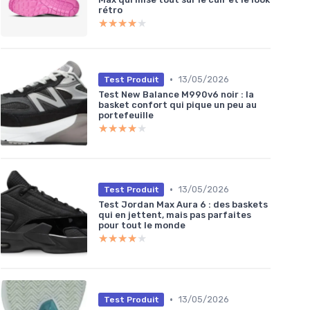
rétro
★★★★★
★★★★★
•
13/05/2026
Test Produit
Test New Balance M990v6 noir : la
basket confort qui pique un peu au
portefeuille
★★★★★
★★★★★
•
13/05/2026
Test Produit
Test Jordan Max Aura 6 : des baskets
qui en jettent, mais pas parfaites
pour tout le monde
★★★★★
★★★★★
•
13/05/2026
Test Produit