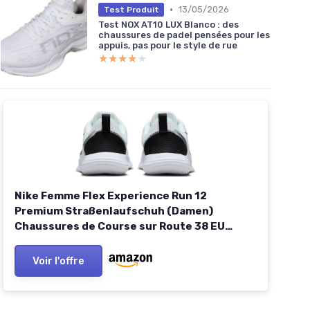
•
13/05/2026
Test Produit
Test NOX AT10 LUX Blanco : des
chaussures de padel pensées pour les
appuis, pas pour le style de rue
★★★★★
★★★★★
Nike Femme Flex Experience Run 12
Premium Straßenlaufschuh (Damen)
Chaussures de Course sur Route 38 EU
Summit White Metallic Silver Black White
Voir l'offre