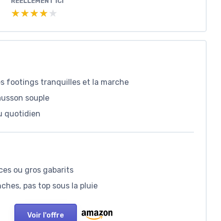
RÉELLEMENT ICI
★★★★★
★★★★★
es footings tranquilles et la marche
ausson souple
au quotidien
ces ou gros gabarits
ches, pas top sous la pluie
Voir l'offre