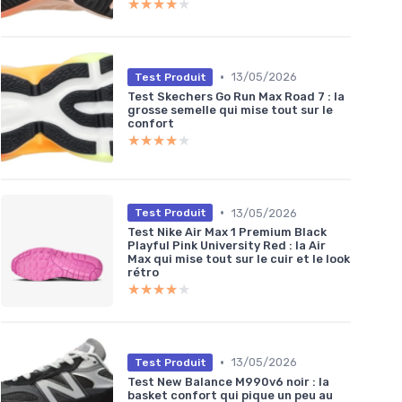
★★★★★
★★★★★
•
13/05/2026
Test Produit
Test Skechers Go Run Max Road 7 : la
grosse semelle qui mise tout sur le
confort
★★★★★
★★★★★
•
13/05/2026
Test Produit
Test Nike Air Max 1 Premium Black
Playful Pink University Red : la Air
Max qui mise tout sur le cuir et le look
rétro
★★★★★
★★★★★
•
13/05/2026
Test Produit
Test New Balance M990v6 noir : la
basket confort qui pique un peu au