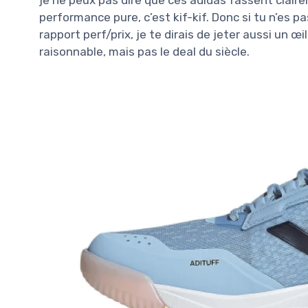
je ne peux pas dire que ces adidas fassent claire
performance pure, c’est kif-kif. Donc si tu n’es p
rapport perf/prix, je te dirais de jeter aussi un œ
raisonnable, mais pas le deal du siècle.