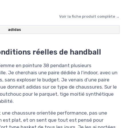
Voir la fiche produit complète →
adidas
onditions réelles de handball
 Femme en pointure 38 pendant plusieurs
e. Je cherchais une paire dédiée à l’indoor, avec un
s, sans exploser le budget. Je venais d’une paire
que donnait adidas sur ce type de chaussures. Sur le
aoutchouc pour le parquet, tige moitié synthétique
bilité.
st une chaussure orientée performance, pas une
on est plat, et on sent que tout est pensé pour
ort type basket de tous les jours. Je les ai portées