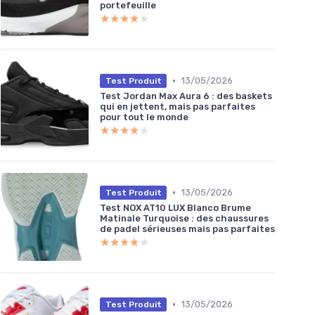
portefeuille
★★★★★
★★★★★
•
13/05/2026
Test Produit
Test Jordan Max Aura 6 : des baskets
qui en jettent, mais pas parfaites
pour tout le monde
★★★★★
★★★★★
•
13/05/2026
Test Produit
Test NOX AT10 LUX Blanco Brume
Matinale Turquoise : des chaussures
de padel sérieuses mais pas parfaites
★★★★★
★★★★★
•
13/05/2026
Test Produit