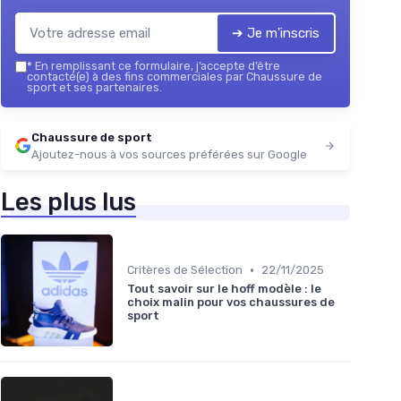
➔ Je m'inscris
*
En remplissant ce formulaire, j’accepte d’être
contacté(e) à des fins commerciales par Chaussure de
sport et ses partenaires.
Chaussure de sport
Ajoutez-nous à vos sources préférées sur Google
Les plus lus
•
Critères de Sélection
22/11/2025
Tout savoir sur le hoff modèle : le
choix malin pour vos chaussures de
sport