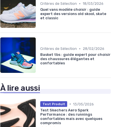
•
Critères de Sélection
18/03/2026
Quel vans modèle choisir : guide
expert des versions old skool, skate
et classic
•
Critères de Sélection
28/02/2026
Basket tbs : guide expert pour choisir
des chaussures élégantes et
confortables
À lire aussi
•
13/05/2026
Test Produit
Test Skechers Aero Spark
Performance : des runnings
confortables mais avec quelques
compromis