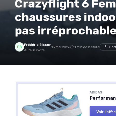
Crazyflight 6 Fem
chaussures indoor
pas irréprochabl
Frédéric Bisson
13 mai 2026
1 min de lecture
Par
Auteur invité
ADIDAS
Performanc
Voir l'offre