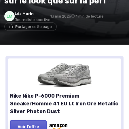
sur le look que sur la perf
Léa Morin
13 mai 2026
1 min de lecture
Journaliste sportive
Partager cette page
Nike Nike P-6000 Premium
SneakerHomme 41 EU Lt Iron Ore Metallic
Silver Photon Dust
Voir l'offre