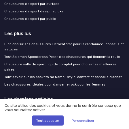
Chaussures de sport par surface
Chaussures de sport design et luxe
Chaussures de sport par public
Les plus lus
Bien choisir ses chaussures Elementerre pour la randonnée : conseils et
astuces
Test Salomon Speedcross Peak : des chaussures qui tiennent la route
Chaussure salle de sport : guide complet pour choisir les meilleures
paires
Tout savoir sur les baskets No Name : style, confort et conseils d’achat
Les chaussures idéales pour danser le rock pour les femmes
Les derniers articles
Ce site utilise des cookies et vous donne le contrôle sur ceux que
Pourquoi les comme des garçons converse fascinent les amateurs de
vous souhaitez activer
baskets
Tout accepter
Personnaliser
Pourquoi les comme des garçons converse fascinent les amateurs de
baskets