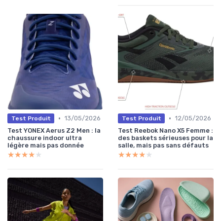
•
•
13/05/2026
12/05/2026
Test Produit
Test Produit
Test YONEX Aerus Z2 Men : la
Test Reebok Nano X5 Femme :
chaussure indoor ultra
des baskets sérieuses pour la
légère mais pas donnée
salle, mais pas sans défauts
★★★★★
★★★★★
★★★★★
★★★★★