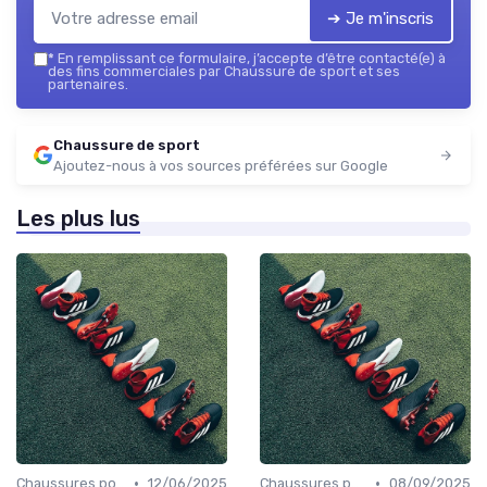
➔ Je m'inscris
*
En remplissant ce formulaire, j’accepte d’être contacté(e) à
des fins commerciales par Chaussure de sport et ses
partenaires.
Chaussure de sport
Ajoutez-nous à vos sources préférées sur Google
Les plus lus
•
•
Chaussures pour le Gym et le Fitness
12/06/2025
Chaussures pour le Yoga et la Danse
08/09/2025