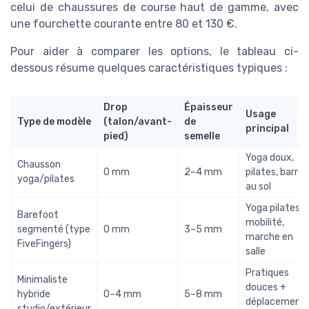
celui de chaussures de course haut de gamme, avec
une fourchette courante entre 80 et 130 €.
Pour aider à comparer les options, le tableau ci-
dessous résume quelques caractéristiques typiques :
Drop
Épaisseur
Usage
Type de modèle
(talon/avant-
de
principal
pied)
semelle
Yoga doux,
Chausson
0 mm
2–4 mm
pilates, barre
yoga/pilates
au sol
Yoga pilates,
Barefoot
mobilité,
segmenté (type
0 mm
3–5 mm
marche en
FiveFingers)
salle
Pratiques
Minimaliste
douces +
hybride
0–4 mm
5–8 mm
déplacement
studio/extérieur