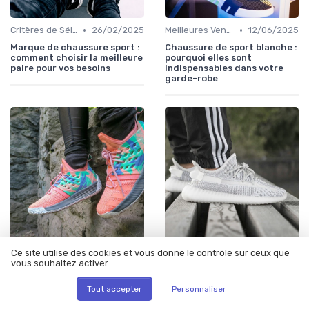
•
•
Critères de Sélection
26/02/2025
Meilleures Ventes
12/06/2025
Marque de chaussure sport :
Chaussure de sport blanche :
comment choisir la meilleure
pourquoi elles sont
paire pour vos besoins
indispensables dans votre
garde-robe
•
•
Ce site utilise des cookies et vous donne le contrôle sur ceux que
Critères de Sélection
12/06/2025
Critères de Sélection
12/06/2025
vous souhaitez activer
Sac de sport avec
Chaussure de sport de
compartiment chaussure : le
marque : un guide complet
Tout accepter
Personnaliser
guide ultime pour choisir le
pour choisir la meilleure
meilleur modèle
paire