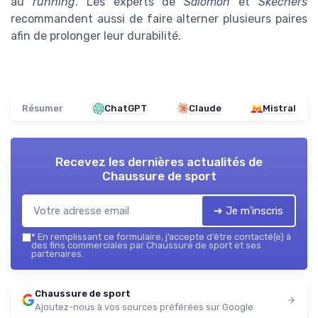
au
running
. Les experts de
Salomon
et
Skechers
recommandent aussi de faire alterner plusieurs paires
afin de prolonger leur durabilité.
Résumer
ChatGPT
Claude
Mistral
Recevez les dernières actualités de
Chaussure de sport
➔ Je m'inscris
*
En remplissant ce formulaire, j’accepte d’être contacté(e) à
des fins commerciales par Chaussure de sport et ses
partenaires.
Chaussure de sport
Ajoutez-nous à vos sources préférées sur Google