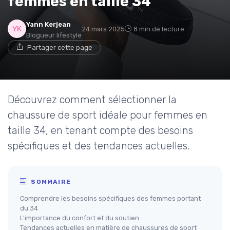
femmes en taille 34
Yann Kerjean
24 mars 2025
8 min de lecture
Blogueur lifestyle
Partager cette page
Découvrez comment sélectionner la
chaussure de sport idéale pour femmes en
taille 34, en tenant compte des besoins
spécifiques et des tendances actuelles.
SOMMAIRE
Comprendre les besoins spécifiques des femmes portant
du 34
L'importance du confort et du soutien
Tendances actuelles en matière de chaussures de sport