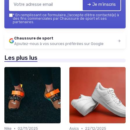
➔ Je m'inscris
*
En remplissant ce formulaire, j’accepte d’être contacté(e) à
des fins commerciales par Chaussure de sport et ses
partenaires.
Chaussure de sport
Ajoutez-nous à vos sources préférées sur Google
Les plus lus
•
•
Nike
02/11/2025
Asics
22/12/2025