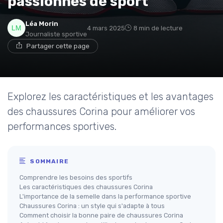
passionnés de sport
Léa Morin
4 mars 2025
8 min de lecture
Journaliste sportive
Partager cette page
Explorez les caractéristiques et les avantages
des chaussures Corina pour améliorer vos
performances sportives.
SOMMAIRE
Comprendre les besoins des sportifs
Les caractéristiques des chaussures Corina
L'importance de la semelle dans la performance sportive
Chaussures Corina : un style qui s'adapte à tous
Comment choisir la bonne paire de chaussures Corina