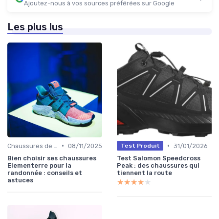
Ajoutez-nous à vos sources préférées sur Google
Les plus lus
•
•
Chaussures de Randonnée
08/11/2025
31/01/2026
Test Produit
Bien choisir ses chaussures
Test Salomon Speedcross
Elementerre pour la
Peak : des chaussures qui
randonnée : conseils et
tiennent la route
astuces
★★★★★
★★★★★