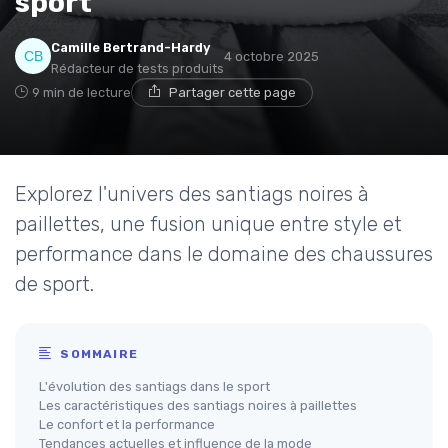
sport
Camille Bertrand-Hardy
4 octobre 2025
Rédacteur de tests produits
9 min de lecture
Partager cette page
Explorez l'univers des santiags noires à
paillettes, une fusion unique entre style et
performance dans le domaine des chaussures
de sport.
SOMMAIRE
L'évolution des santiags dans le sport
Les caractéristiques des santiags noires à paillettes
Le confort et la performance
Tendances actuelles et influence de la mode