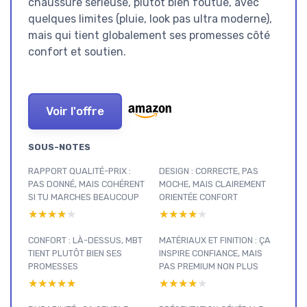
chaussure sérieuse, plutôt bien foutue, avec
quelques limites (pluie, look pas ultra moderne),
mais qui tient globalement ses promesses côté
confort et soutien.
Voir l'offre
SOUS-NOTES
RAPPORT QUALITÉ-PRIX :
DESIGN : CORRECTE, PAS
PAS DONNÉ, MAIS COHÉRENT
MOCHE, MAIS CLAIREMENT
SI TU MARCHES BEAUCOUP
ORIENTÉE CONFORT
★★★★★
★★★★★
★★★★★
★★★★★
CONFORT : LÀ-DESSUS, MBT
MATÉRIAUX ET FINITION : ÇA
TIENT PLUTÔT BIEN SES
INSPIRE CONFIANCE, MAIS
PROMESSES
PAS PREMIUM NON PLUS
★★★★★
★★★★★
★★★★★
★★★★★