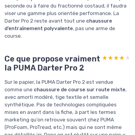
seconde ou à faire du fractionné costaud, il faudra
viser une gamme plus orientée performance. La
Darter Pro 2 reste avant tout une
chaussure
d’entraînement polyvalente
, pas une arme de
course.
Ce que propose vraiment
★★★★★
★★★★★
la PUMA Darter Pro 2
Sur le papier, la PUMA Darter Pro 2 est vendue
comme une
chaussure de course sur route mixte
,
avec amorti modéré, tige textile et semelle
synthétique. Pas de technologies compliquées
mises en avant dans la fiche, à part les termes
marketing qu’on retrouve souvent chez PUMA
(ProFoam, ProTread, etc.) mais qui ne sont même
pas détaillés ici. Donc on est plutôt sur une paire «