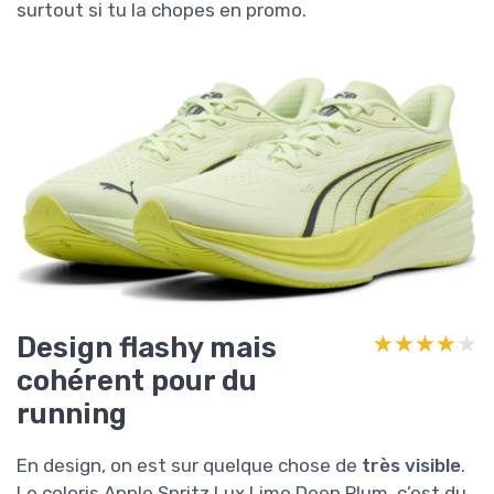
surtout si tu la chopes en promo.
Design flashy mais
★★★★★
★★★★★
cohérent pour du
running
En design, on est sur quelque chose de
très visible
.
Le coloris Apple Spritz Lux Lime Deep Plum, c’est du