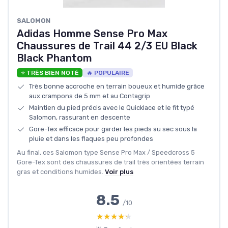
SALOMON
Adidas Homme Sense Pro Max
Chaussures de Trail 44 2/3 EU Black
Black Phantom
⭐ TRÈS BIEN NOTÉ
🔥 POPULAIRE
Très bonne accroche en terrain boueux et humide grâce
aux crampons de 5 mm et au Contagrip
Maintien du pied précis avec le Quicklace et le fit typé
Salomon, rassurant en descente
Gore-Tex efficace pour garder les pieds au sec sous la
pluie et dans les flaques peu profondes
Au final, ces Salomon type Sense Pro Max / Speedcross 5
Gore-Tex sont des chaussures de trail très orientées terrain
gras et conditions humides.
Voir plus
8.5
/10
★★★★★
★★★★★