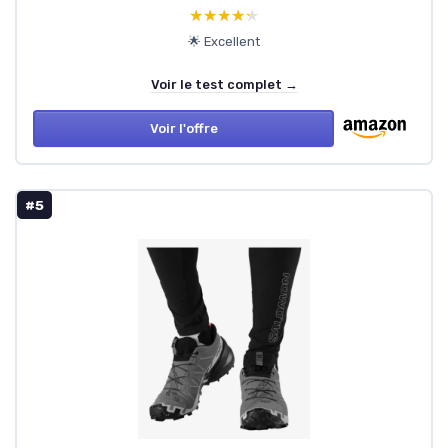
★★★★★
★★★★★
🌟 Excellent
Voir le test complet →
Voir l'offre
#5