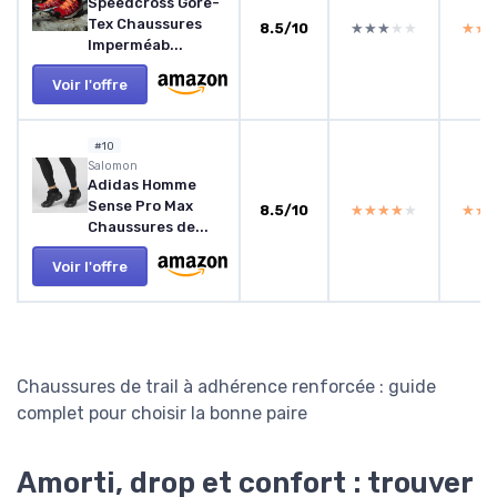
Speedcross Gore-
Tex Chaussures
8.5/10
★★★★★
★★★★★
★★
★★
Imperméab...
Voir l'offre
#10
Salomon
Adidas Homme
Sense Pro Max
8.5/10
★★★★★
★★★★★
★★
★★
Chaussures de...
Voir l'offre
Chaussures de trail à adhérence renforcée : guide
complet pour choisir la bonne paire
Amorti, drop et confort : trouver