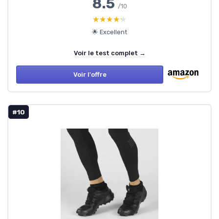
8.5
/10
★★★★★
★★★★★
🌟 Excellent
Voir le test complet →
Voir l'offre
#10