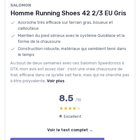
SALOMON
Homme Running Shoes 42 2/3 EU Gris
Accroche très efficace sur terrain gras, boueux et
caillouteux
Maintien du pied sérieux avec le système Quicklace et la
forme de la chaussure
Construction robuste, matériaux qui semblent tenir dans
le temps
Au bout de deux semaines avec ces Salomon Speedcross 6
GTX, mon avis est assez clair : c’est une vraie chaussure de
trail, efficace dans ce qu’elle sait faire, mais qui ne cherche pas
à être polyvalente.
Voir plus
8.5
/10
★★★★★
★★★★★
🌟 Excellent
Voir le test complet →