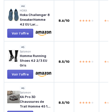
#4
HOKA
Hoka Challenger 8
SneakerHomme
8.6/10
★★★★★
★★★★★
★★
★★
42 EU Lar...
Voir l'offre
#5
Salomon
Homme Running
Shoes 42 2/3 EU
8.5/10
★★★★★
★★★★★
★★
★★
Gris
Voir l'offre
#6
Salomon
XA Pro 3D
Chaussures de
8.5/10
★★★★★
★★★★★
★★
★★
Trail Homme 45 1...