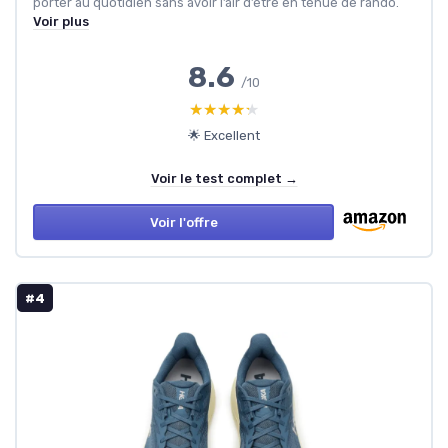
porter au quotidien sans avoir l’air d’être en tenue de rando.
Voir plus
8.6
/10
★★★★★
★★★★★
🌟 Excellent
Voir le test complet →
Voir l'offre
#4