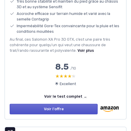
Très bonne stabilité et maintien du pied grâce au châssis
3D et au système Sensifit
Accroche efficace sur terrain humide et varié avec la
semelle Contagrip
Imperméabilité Gore-Tex convaincante pour la pluie et les
conditions mouillées
Au final, ces Salomon XA Pro 3D GTX, c’est une paire très
cohérente pour quelqu’un qui veut une chaussure de
trail/rando rassurante et polyvalente.
Voir plus
8.5
/10
★★★★★
★★★★★
🌟 Excellent
Voir le test complet →
Voir l'offre