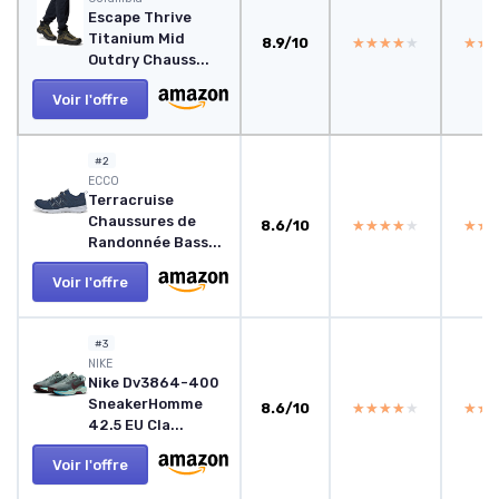
Escape Thrive
Titanium Mid
8.9/10
★★★★★
★★★★★
★★
★★
Outdry Chauss...
Voir l'offre
#2
ECCO
Terracruise
Chaussures de
8.6/10
★★★★★
★★★★★
★★
★★
Randonnée Bass...
Voir l'offre
#3
NIKE
Nike Dv3864-400
SneakerHomme
8.6/10
★★★★★
★★★★★
★★
★★
42.5 EU Cla...
Voir l'offre