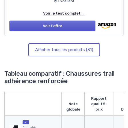
🌟 Excellent
Voir le test complet →
Voir l'offre
Afficher tous les produits (31)
Tableau comparatif : Chaussures trail
adhérence renforcée
Rapport
Note
qualité-
globale
prix
Des
#1
Columbia