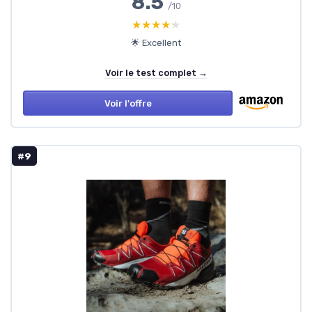
8.5
/10
★★★★★
★★★★★
🌟 Excellent
Voir le test complet →
Voir l'offre
#9