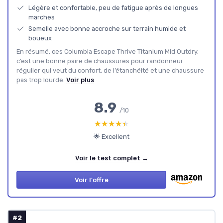
Légère et confortable, peu de fatigue après de longues
marches
Semelle avec bonne accroche sur terrain humide et
boueux
En résumé, ces Columbia Escape Thrive Titanium Mid Outdry,
c’est une bonne paire de chaussures pour randonneur
régulier qui veut du confort, de l’étanchéité et une chaussure
pas trop lourde.
Voir plus
8.9
/10
★★★★★
★★★★★
🌟 Excellent
Voir le test complet →
Voir l'offre
#2