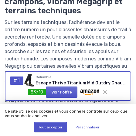
crampons, Vibram Megagrip et
terrains techniques
Sur les terrains techniques, l’adhérence devient le
critère numéro un pour classer les chaussures de trail à
accroche renforcée. Une semelle dotée de crampons
profonds, espacés et bien dessinés évacue la boue,
accroche sur les racines et sécurise les appuis sur
rocher humide. Les composés modernes comme Vibram
Megagrip ou certaines semelles Vibram spécifiques au
trail apportent une accroche remarquable, y compris
Columbia
#1
sur terrain mixte alternant cailloux, herbe et terre.
Escape Thrive Titanium Mid Outdry Chaussure de randonnéeHomme 41 EU Nori Noir
8.9/10
Les coureurs qui évoluent sur terrains variés doivent
Voir l'offre
analyser la forme des crampons et la rigidité de la
semelle intermédiaire pour éviter les mauvaises
Ce site utilise des cookies et vous donne le contrôle sur ceux que
surprises. Une semelle trop rigide manque de précision
vous souhaitez activer
sur les appuis, tandis qu’une semelle trop souple
Tout accepter
Personnaliser
fatigue le pied sur les longues distances et les terrains