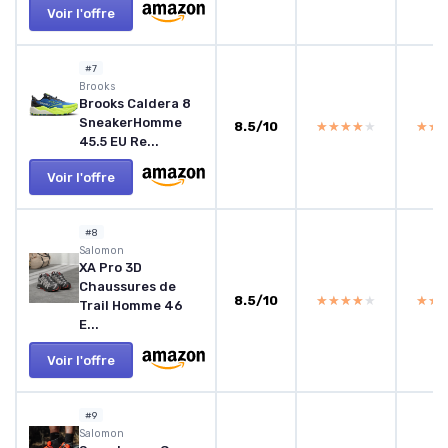
Voir l'offre
#7
Brooks
Brooks Caldera 8
SneakerHomme
8.5/10
★★★★★
★★★★★
★★
★★
45.5 EU Re...
Voir l'offre
#8
Salomon
XA Pro 3D
Chaussures de
8.5/10
★★★★★
★★★★★
★★
★★
Trail Homme 46
E...
Voir l'offre
#9
Salomon