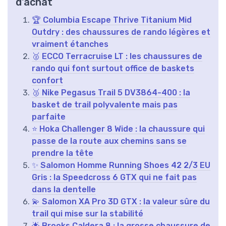
d'achat
🏆 Columbia Escape Thrive Titanium Mid
Outdry : des chaussures de rando légères et
vraiment étanches
🥈 ECCO Terracruise LT : les chaussures de
rando qui font surtout office de baskets
confort
🥉 Nike Pegasus Trail 5 DV3864-400 : la
basket de trail polyvalente mais pas
parfaite
⭐ Hoka Challenger 8 Wide : la chaussure qui
passe de la route aux chemins sans se
prendre la tête
✨ Salomon Homme Running Shoes 42 2/3 EU
Gris : la Speedcross 6 GTX qui ne fait pas
dans la dentelle
💫 Salomon XA Pro 3D GTX : la valeur sûre du
trail qui mise sur la stabilité
🌟 Brooks Caldera 8 : la grosse chaussure de