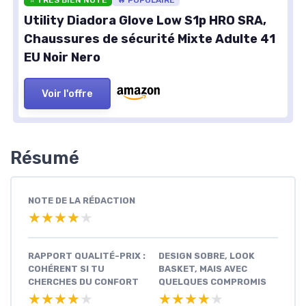
⭐ TRÈS BIEN NOTÉ
🔥 POPULAIRE
Utility Diadora Glove Low S1p HRO SRA,
Chaussures de sécurité Mixte Adulte 41
EU Noir Nero
Voir l'offre
Résumé
NOTE DE LA RÉDACTION
★★★★★
★★★★★
RAPPORT QUALITÉ-PRIX :
DESIGN SOBRE, LOOK
COHÉRENT SI TU
BASKET, MAIS AVEC
CHERCHES DU CONFORT
QUELQUES COMPROMIS
★★★★★
★★★★★
★★★★★
★★★★★