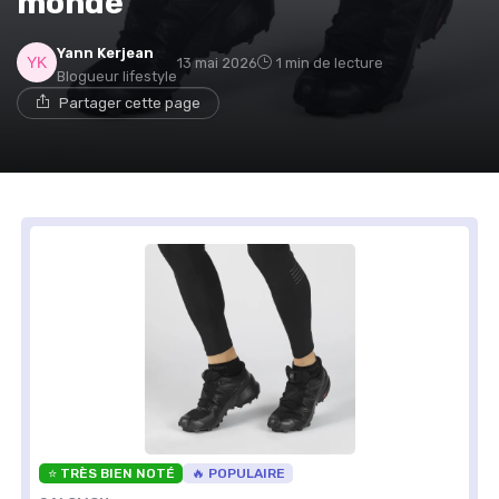
monde
Yann Kerjean
13 mai 2026
1 min de lecture
Blogueur lifestyle
Partager cette page
⭐ TRÈS BIEN NOTÉ
🔥 POPULAIRE