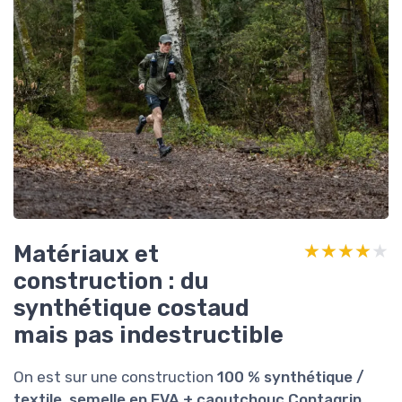
Matériaux et
★★★★★
★★★★★
construction : du
synthétique costaud
mais pas indestructible
On est sur une construction
100 % synthétique /
textile, semelle en EVA + caoutchouc Contagrip,