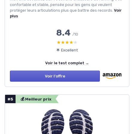
confortable et stable, pensée pour les gens qui veulent
protéger leurs articulations plus que battre des records.
Voir
plus
8.4
/10
★★★★★
★★★★★
🌟 Excellent
Voir le test complet →
Voir l'offre
#5
💰 Meilleur prix