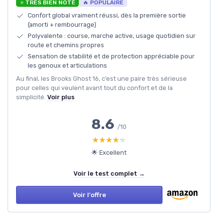
⭐ TRÈS BIEN NOTÉ
🔥 POPULAIRE
Confort global vraiment réussi, dès la première sortie
(amorti + rembourrage)
Polyvalente : course, marche active, usage quotidien sur
route et chemins propres
Sensation de stabilité et de protection appréciable pour
les genoux et articulations
Au final, les Brooks Ghost 16, c’est une paire très sérieuse
pour celles qui veulent avant tout du confort et de la
simplicité.
Voir plus
8.6
/10
★★★★★
★★★★★
🌟 Excellent
Voir le test complet →
Voir l'offre