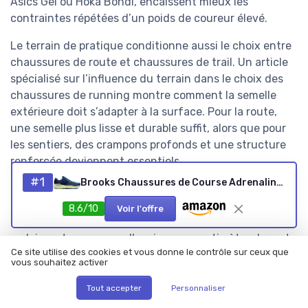
Asics Gel ou Hoka Bondi, encaissent mieux les
contraintes répétées d’un poids de coureur élevé.
Le terrain de pratique conditionne aussi le choix entre
chaussures de route et chaussures de trail. Un article
spécialisé sur l’influence du terrain dans le choix des
chaussures de running montre comment la semelle
extérieure doit s’adapter à la surface. Pour la route,
une semelle plus lisse et durable suffit, alors que pour
les sentiers, des crampons profonds et une structure
renforcée deviennent essentiels.
#1
Brooks Chaussures de Course Adrenaline GTS 24 pour Homme 44.5 EU Navy Peony Black Acid Lime
Le confort reste un critère non négociable, surtout
pour une chaussure de running stabilité premium. Le
8.6/10
Voir l'offre
chaussant doit envelopper le pied sans le comprimer,
en laissant un espace d’environ un centimètre devant
Ce site utilise des cookies et vous donne le contrôle sur ceux que
les orteils. Les avis des utilisateurs mentionnent
vous souhaitez activer
souvent la qualité du maintien du médio-pied et la
stabilité du talon comme des points clés.
Tout accepter
Personnaliser