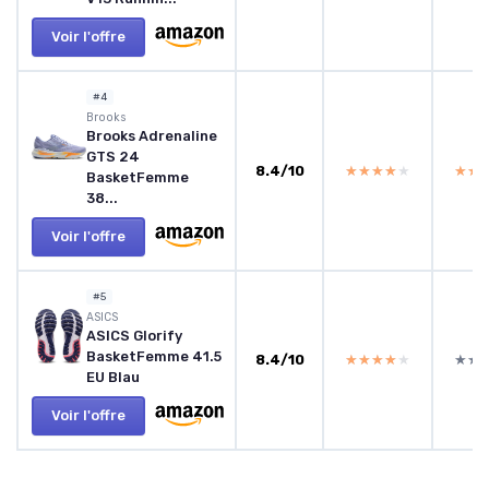
Voir l'offre
#4
Brooks
Brooks Adrenaline
GTS 24
8.4/10
★★★★★
★★★★★
★★
★★
BasketFemme
38...
Voir l'offre
#5
ASICS
ASICS Glorify
BasketFemme 41.5
8.4/10
★★★★★
★★★★★
★★
★★
EU Blau
Voir l'offre