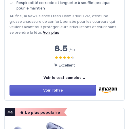
Respirabilité correcte et languette à soufflet pratique
pour le maintien
Au final, la New Balance Fresh Foam X 1080 v13, c’est une
grosse chaussure de confort, pensée pour les coureurs qui
veulent avant tout protéger leurs articulations et courir sans
se prendre la tête.
Voir plus
8.5
/10
★★★★★
★★★★★
🌟 Excellent
Voir le test complet →
Voir l'offre
#4
🔥 Le plus populaire