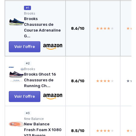
#1
Brooks
Brooks
Chaussures de
8.6/10
★★★★★
★★★★★
★★
★★
Course Adrenaline
G...
Voir l'offre
#2
Brooks
Brooks Ghost 16
Chaussures de
8.6/10
★★★★★
★★★★★
★★
★★
Running Ch...
Voir l'offre
#3
New Balance
New Balance
Fresh Foam X 1080
8.5/10
★★★★★
★★★★★
★★
★★
V13 Runnin...