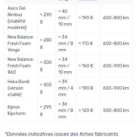
Asics Gel
≈ 40
Nimbus
≈ 290
mm /
≈ 190 €
600–800 km
(stabilité
g
10 mm
modérée)
New Balance
≈ 34
≈ 280
Fresh Foam
mm / 8
≈ 170 €
600–800 km
g
Vongo
mm
New Balance
≈ 34
≈ 300
Fresh Foam
mm /
≈ 160 €
600–900 km
g
860
10 mm
Hoka Bondi
≈ 39
≈ 305
(version
mm / 4
≈ 190 €
600–900 km
g
stable)
mm
≈ 36
Kiprun
≈ 295
mm / 8
≈ 120 €
500–800 km
Kipstorm
g
mm
*Données indicatives issues des fiches fabricants