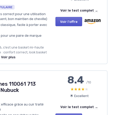
PULAIRE
Voir le test complet →
 correct pour une utilisation
ent, bon maintien de cheville)
Voir l'offre
lassique, facile à porter avec
x pour une paire de marque
6, c’est une basket mi-haute
 : confort correct, look basket
.
Voir plus
8.4
/10
nes 110061 713
★★★★★
★★★★★
 Nubuck
🌟 Excellent
efficace grâce au cuir traité
Voir le test complet →
s