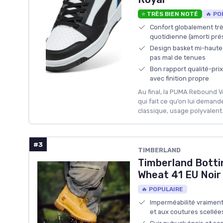
⭐ TRÈS BIEN NOTÉ
🔥 PO
Confort globalement très
quotidienne (amorti prés
Design basket mi-haute c
pas mal de tenues
Bon rapport qualité-pri
avec finition propre
Au final, la PUMA Rebound V
qui fait ce qu’on lui demande
classique, usage polyvalent
#3
TIMBERLAND
Timberland Botti
Wheat 41 EU Noir
🔥 POPULAIRE
Imperméabilité vraiment 
et aux coutures scellée