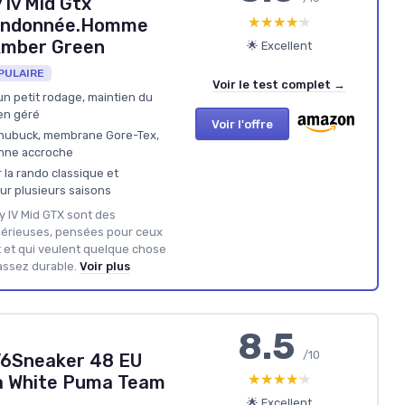
Iv Mid Gtx
★★★★★
★★★★★
randonnée.Homme
Amber Green
🌟 Excellent
PULAIRE
Voir le test complet →
un petit rodage, maintien du
ien géré
Voir l'offre
r nubuck, membrane Gore-Tex,
onne accroche
 la rando classique et
ur plusieurs saisons
y IV Mid GTX sont des
érieuses, pensées pour ceux
 et qui veulent quelque chose
assez durable.
Voir plus
8.5
/10
V6Sneaker 48 EU
★★★★★
★★★★★
 White Puma Team
🌟 Excellent