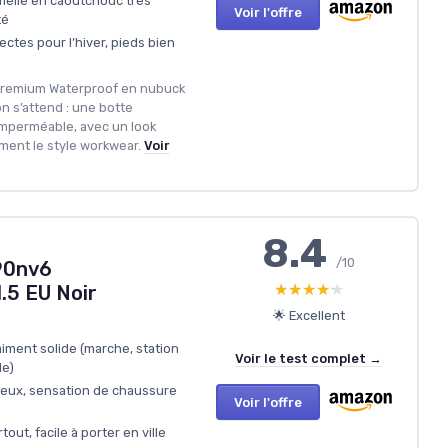
melle en caoutchouc très
Voir l'offre
té
ectes pour l’hiver, pieds bien
" Premium Waterproof en nubuck
on s’attend : une botte
imperméable, avec un look
iment le style workwear.
Voir
8.4
/10
90nv6
★★★★★
★★★★★
5 EU Noir
🌟 Excellent
aiment solide (marche, station
Voir le test complet →
le)
rieux, sensation de chaussure
Voir l'offre
out, facile à porter en ville