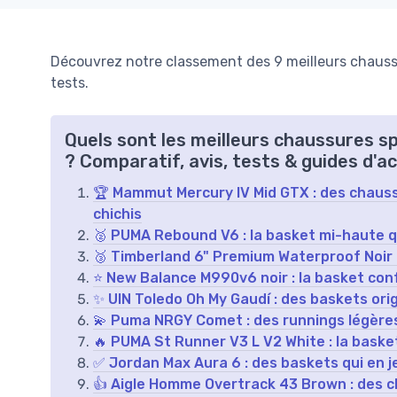
Découvrez notre classement des 9 meilleurs chauss
tests.
Quels sont les meilleurs chaussures 
? Comparatif, avis, tests & guides d'a
🏆 Mammut Mercury IV Mid GTX : des chauss
chichis
🥈 PUMA Rebound V6 : la basket mi-haute qui
🥉 Timberland 6" Premium Waterproof Noir 
⭐ New Balance M990v6 noir : la basket conf
✨ UIN Toledo Oh My Gaudí : des baskets orig
💫 Puma NRGY Comet : des runnings légères 
🔥 PUMA St Runner V3 L V2 White : la basket 
✅ Jordan Max Aura 6 : des baskets qui en j
👍 Aigle Homme Overtrack 43 Brown : des c