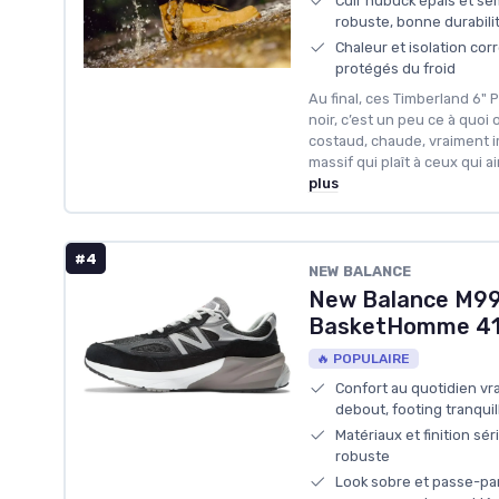
Cuir nubuck épais et se
robuste, bonne durabili
Chaleur et isolation corr
protégés du froid
Au final, ces Timberland 6
noir, c’est un peu ce à quoi 
costaud, chaude, vraiment 
massif qui plaît à ceux qui a
plus
#4
NEW BALANCE
New Balance M9
BasketHomme 41.
🔥 POPULAIRE
Confort au quotidien vr
debout, footing tranquil
Matériaux et finition sé
robuste
Look sobre et passe-part