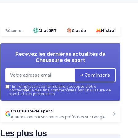
Résumer
ChatGPT
Claude
Mistral
Recevez les dernières actualités de
Chaussure de sport
➔ Je m'inscris
*
En remplissant ce formulaire, j’accepte d’être
contacté(e) à des fins commerciales par Chaussure de
sport et ses partenaires.
Chaussure de sport
Ajoutez-nous à vos sources préférées sur Google
Les plus lus