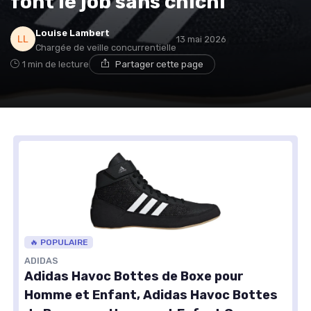
font le job sans chichi
Louise Lambert
13 mai 2026
Chargée de veille concurrentielle
1 min de lecture
Partager cette page
🔥 POPULAIRE
ADIDAS
Adidas Havoc Bottes de Boxe pour
Homme et Enfant, Adidas Havoc Bottes