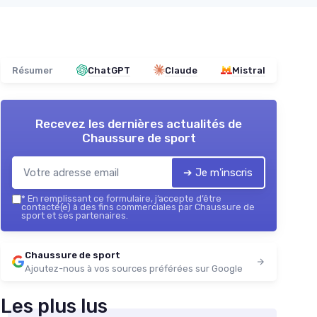
Résumer
ChatGPT
Claude
Mistral
Recevez les dernières actualités de
Chaussure de sport
➔ Je m'inscris
*
En remplissant ce formulaire, j’accepte d’être
contacté(e) à des fins commerciales par Chaussure de
sport et ses partenaires.
Chaussure de sport
Ajoutez-nous à vos sources préférées sur Google
Les plus lus