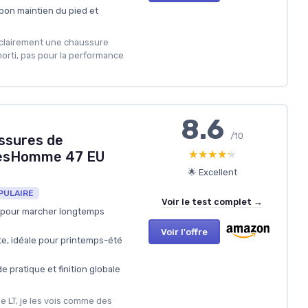
bon maintien du pied et
t clairement une chaussure
amorti, pas pour la performance
8.6
/10
ssures de
★★★★★
★★★★★
esHomme 47 EU
🌟 Excellent
PULAIRE
Voir le test complet →
e pour marcher longtemps
Voir l'offre
te, idéale pour printemps-été
 pratique et finition globale
se LT, je les vois comme des