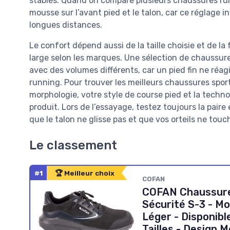
stables. Quand on compare plusieurs chaussures runni
mousse sur l’avant pied et le talon, car ce réglage 
longues distances.
Le confort dépend aussi de la taille choisie et de la
large selon les marques. Une sélection de chaussur
avec des volumes différents, car un pied fin ne ré
running. Pour trouver les meilleurs chaussures spor
morphologie, votre style de course pied et la techn
produit. Lors de l’essayage, testez toujours la pair
que le talon ne glisse pas et que vos orteils ne touch
Le classement
#1
🏆 Meilleur choix
COFAN
COFAN Chaussure
Sécurité S-3 - Mo
Léger - Disponibl
Tailles - Design 