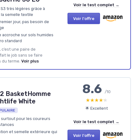
Voir le test complet →
S3 très légères grâce à
la semelle textile
Voir l'offre
remier jour, pas besoin de
ge
 accroche sur sols humides
ro standard
, c’est une paire de
it le job sans se faire
s du terme.
Voir plus
8.6
/10
 22 BasketHomme
★★★★★
★★★★★
htlife White
🌟 Excellent
PULAIRE
, surtout pour les coureurs
Voir le test complet →
istances
tion et semelle extérieure qui
Voir l'offre