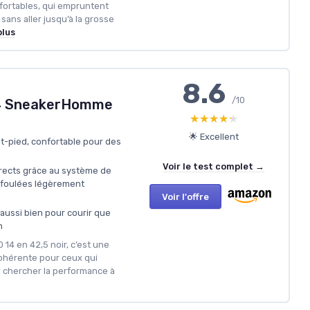
fortables, qui empruntent
ans aller jusqu’à la grosse
plus
8.6
/10
14 SneakerHomme
★★★★★
★★★★★
🌟 Excellent
nt-pied, confortable pour des
Voir le test complet →
orrects grâce au système de
 foulées légèrement
Voir l'offre
aussi bien pour courir que
n
 14 en 42,5 noir, c’est une
cohérente pour ceux qui
 chercher la performance à