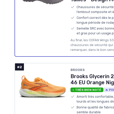
Chaussures de sécurité 
l’embout composite et à 
Confort correct dès le p
longue période de roda
Semelle SRC avec bonne
et gras pour un usage p
Au final, les COFAN Wings S3
chaussures de sécurité qui fa
remarquer, dans le bon sen
#2
BROOKS
Brooks Glycerin
46 EU Orange Nig
⭐ TRÈS BIEN NOTÉ
🔥 PO
Amorti très confortable
lourds et les longues d
Bonne qualité de fabrica
semble durable