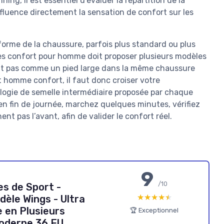
ng, il est essentiel d’évaluer la répartition de la
influence directement la sensation de confort sur les
 forme de la chaussure, parfois plus standard ou plus
es confort pour homme doit proposer plusieurs modèles
agit pas comme un pied large dans la même chaussure
t homme confort, il faut donc croiser votre
ologie de semelle intermédiaire proposée par chaque
e en fin de journée, marchez quelques minutes, vérifiez
ent pas l’avant, afin de valider le confort réel.
9
/10
s de Sport -
★★★★★
★★★★★
dèle Wings - Ultra
e en Plusieurs
🏆 Exceptionnel
Moderne 36 EU