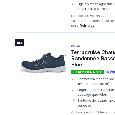
Tige en mesh agréable, 
respirabilité correcte
La Brooks Glycerin 22, c’es
taillée pour le confort et l’
pure.
Voir plus
#3
ECCO
Terracruise Chau
Randonnée Bass
Blue
⭐ TRÈS BIEN NOTÉ
🔥 PO
Confort vraiment solid
(amorti + chaussant)
Légère et bien respiran
et usage quotidien
Système de laçage rapide
sérieuse
Au final, ces ECCO Terracrui