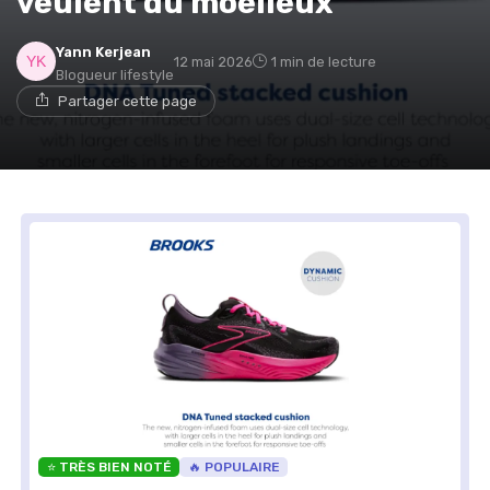
veulent du moelleux
Yann Kerjean
12 mai 2026
1 min de lecture
Blogueur lifestyle
Partager cette page
⭐ TRÈS BIEN NOTÉ
🔥 POPULAIRE