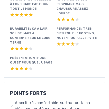
À FOND, MAIS PAS POUR
RESPIRANT MAIS
TOUT LE MONDE
CHAUSSURE ASSEZ
LOURDE
★★★★★
★★★★★
★★★★★
★★★★★
DURABILITÉ : ÇA A L’AIR
PERFORMANCE : TRÈS
SOLIDE, MAIS À
BIEN POUR LE FOOTING,
CONFIRMER SUR LE LONG
MOYEN POUR ALLER VITE
TERME
★★★★★
★★★★★
★★★★★
★★★★★
PRÉSENTATION : POUR
QUI ET POUR QUEL USAGE
★★★★★
★★★★★
POINTS FORTS
Amorti très confortable, surtout au talon,
idéal pour protéger les articulations