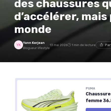
des chaussures q
d’accélérer, mais 
monde
Yann Kerjean
13 mai 2026
1 min de lecture
Par
Blogueur lifestyle
PUMA
Chaussures
femme 36.5