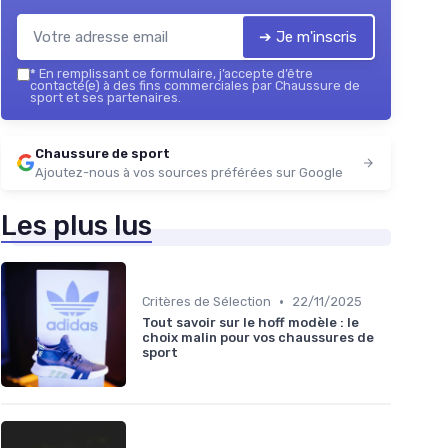
➔ Je m'inscris
*
En remplissant ce formulaire, j’accepte d’être
contacté(e) à des fins commerciales par Chaussure de
sport et ses partenaires.
Chaussure de sport
Ajoutez-nous à vos sources préférées sur Google
Les plus lus
•
Critères de Sélection
22/11/2025
Tout savoir sur le hoff modèle : le
choix malin pour vos chaussures de
sport