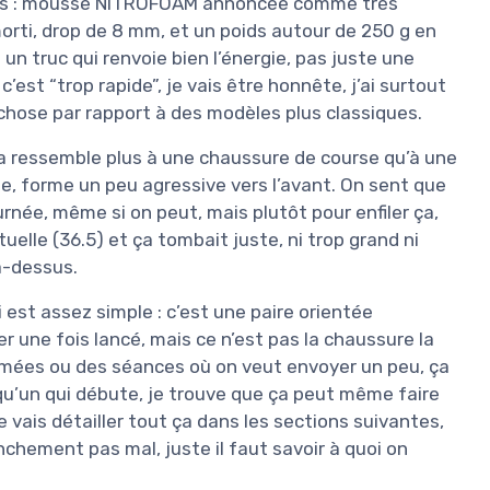
ases : mousse NITROFOAM annoncée comme très
ti, drop de 8 mm, et un poids autour de 250 g en
un truc qui renvoie bien l’énergie, pas juste une
’est “trop rapide”, je vais être honnête, j’ai surtout
chose par rapport à des modèles plus classiques.
 ça ressemble plus à une chaussure de course qu’à une
sse, forme un peu agressive vers l’avant. On sent que
ournée, même si on peut, mais plutôt pour enfiler ça,
ituelle (36.5) et ça tombait juste, ni trop grand ni
à-dessus.
st assez simple : c’est une paire orientée
 une fois lancé, mais ce n’est pas la chaussure la
hmées ou des séances où on veut envoyer un peu, ça
elqu’un qui débute, je trouve que ça peut même faire
 vais détailler tout ça dans les sections suivantes,
chement pas mal, juste il faut savoir à quoi on