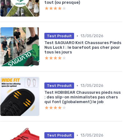
tout (ou presque)
★★★★★
★★★★★
•
13/05/2026
Test Produit
Test SAGUARO Knit Chaussures Pieds
Nus Luck I : le barefoot pas cher pour
tous les jours
★★★★★
★★★★★
•
13/05/2026
Test Produit
Test HOBIBEAR Chaussures pieds nus
: des slip-on minimalistes pas chers
qui font (globalement) le job
★★★★★
★★★★★
•
13/05/2026
Test Produit