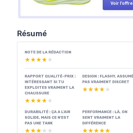
Voir l'offre
Résumé
NOTE DE LA RÉDACTION
★★★★★
★★★★★
RAPPORT QUALITÉ-PRIX :
DESIGN : FLASHY, ASSUMÉ
INTÉRESSANT SI TU
PAS VRAIMENT DISCRET
EXPLOITES VRAIMENT LA
★★★★★
★★★★★
CHAUSSURE
★★★★★
★★★★★
DURABILITÉ : ÇA A L’AIR
PERFORMANCE : LÀ, ON
SOLIDE, MAIS CE N’EST
SENT VRAIMENT LA
PAS UNE TANK
DIFFÉRENCE
★★★★★
★★★★★
★★★★★
★★★★★