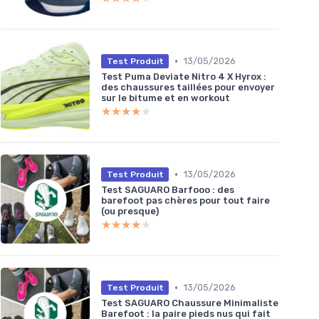
•
13/05/2026
Test Produit
Test Puma Deviate Nitro 4 X Hyrox :
des chaussures taillées pour envoyer
sur le bitume et en workout
★★★★★
★★★★★
•
13/05/2026
Test Produit
Test SAGUARO Barfooo : des
barefoot pas chères pour tout faire
(ou presque)
★★★★★
★★★★★
•
13/05/2026
Test Produit
Test SAGUARO Chaussure Minimaliste
Barefoot : la paire pieds nus qui fait