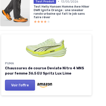
•
13/05/2026
Test Produit
Test Helly Hansen Homme Awe Hiker
DWR Ignite Orange : une sneaker
rando urbaine qui fait le job sans
faire rêver
★★★★★
★★★★★
PUMA
Chaussures de course Deviate Nitro 4 WNS
pour femme 36.5 EU Spritz Lux Lime
Voir l'offre