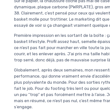
Sur le papier, la chaussure coche pas mal de c
dynamique, plaque carbone (PWRPLATE), gros amor
38. Clairement, c’est pensé pour ceux qui veulent 
basket molle pour trottiner. Le marketing dit que c
essayé de voir si ça changeait vraiment quelque 
Première impression en les sortant de la boîte :
basket lifestyle. Profil assez haut, semelle épai
ce n’est pas fait pour marcher en ville toute la j
courir, et les enlever après. J’ai pris ma taille hab
trop serré, donc déjà, pas de mauvaise surprise l
Globalement, après deux semaines, mon ressenti e
performance, qui donne vraiment envie d’accélérer
plus polyvalente du monde. Pour des sorties ryt
fait le job. Pour du footing très lent ou pour qu
un peu “trop” et pas forcément mettre à l’aise. Je
mais en résumé, ce n’est pas nul, c’est même fran
s’engage.