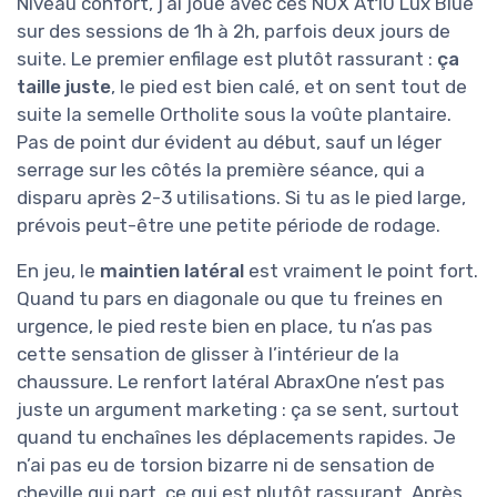
Niveau confort, j’ai joué avec ces NOX At10 Lux Blue
sur des sessions de 1h à 2h, parfois deux jours de
suite. Le premier enfilage est plutôt rassurant :
ça
taille juste
, le pied est bien calé, et on sent tout de
suite la semelle Ortholite sous la voûte plantaire.
Pas de point dur évident au début, sauf un léger
serrage sur les côtés la première séance, qui a
disparu après 2-3 utilisations. Si tu as le pied large,
prévois peut-être une petite période de rodage.
En jeu, le
maintien latéral
est vraiment le point fort.
Quand tu pars en diagonale ou que tu freines en
urgence, le pied reste bien en place, tu n’as pas
cette sensation de glisser à l’intérieur de la
chaussure. Le renfort latéral AbraxOne n’est pas
juste un argument marketing : ça se sent, surtout
quand tu enchaînes les déplacements rapides. Je
n’ai pas eu de torsion bizarre ni de sensation de
cheville qui part, ce qui est plutôt rassurant. Après