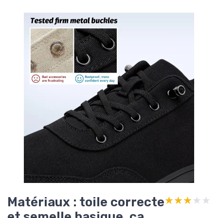
Matériaux : toile correcte
★★★★★
★★★★★
et semelle basique, ça